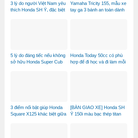
3 lý do người Việt Nam yêu
Yamaha Tricity 155, mẫu xe
thích Honda SH Ý, đặc biệt
tay ga 3 bánh an toàn dành
là phiên bản Vetro Xanh
cho gia đình
Ngọc Lục Bảo
5 lý do đáng tiếc nếu không
Honda Today 50cc có phù
sở hữu Honda Super Cub
hợp để đi học và đi làm mỗi
110 Fujisan
ngày?
3 điểm nổi bật giúp Honda
[BÀN GIAO XE] Honda SH
Square X125 khác biệt giữa
Ý 150i màu bạc thép titan
thị trường xe tay ga 125cc
được bàn giao đến chị
khách dễ thương – Khi sự
tinh tế tìm đúng chủ nhân