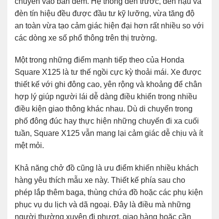
chuyển vào ban đêm. Hệ thống đèn trước, đèn hậu và
đèn tín hiệu đều được đầu tư kỹ lưỡng, vừa tăng độ
an toàn vừa tạo cảm giác hiện đại hơn rất nhiều so với
các dòng xe số phổ thông trên thị trường.
Một trong những điểm mạnh tiếp theo của Honda
Square X125 là tư thế ngồi cực kỳ thoải mái. Xe được
thiết kế với ghi đông cao, yên rộng và khoảng để chân
hợp lý giúp người lái dễ dàng điều khiển trong nhiều
điều kiện giao thông khác nhau. Dù di chuyển trong
phố đông đúc hay thực hiện những chuyến đi xa cuối
tuần, Square X125 vẫn mang lại cảm giác dễ chịu và ít
mệt mỏi.
Khả năng chở đồ cũng là ưu điểm khiến nhiều khách
hàng yêu thích mẫu xe này. Thiết kế phía sau cho
phép lắp thêm baga, thùng chứa đồ hoặc các phụ kiện
phục vụ du lịch và dã ngoại. Đây là điều mà những
người thường xuyên đi phượt, giao hàng hoặc cần