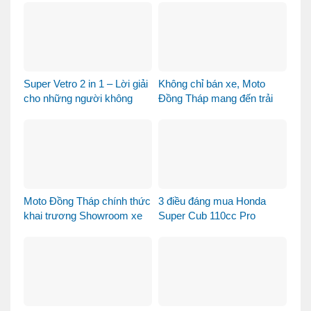
Super Vetro 2 in 1 – Lời giải
Không chỉ bán xe, Moto
cho những người không
Đồng Tháp mang đến trải
muốn chọn giữa Vetro
nghiệm mua xe máy nhập
Green và Vetro Blue
khẩu khác biệt như thế nào?
Moto Đồng Tháp chính thức
3 điều đáng mua Honda
khai trương Showroom xe
Super Cub 110cc Pro
máy cao cấp