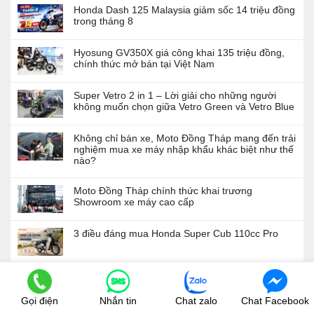
Honda Dash 125 Malaysia giảm sốc 14 triệu đồng
trong tháng 8
Hyosung GV350X giá công khai 135 triệu đồng,
chính thức mở bán tại Việt Nam
Super Vetro 2 in 1 – Lời giải cho những người
không muốn chọn giữa Vetro Green và Vetro Blue
Không chỉ bán xe, Moto Đồng Tháp mang đến trải
nghiệm mua xe máy nhập khẩu khác biệt như thế
nào?
Moto Đồng Tháp chính thức khai trương
Showroom xe máy cao cấp
3 điều đáng mua Honda Super Cub 110cc Pro
3 lý do người Việt Nam yêu thích Honda SH Ý,
đặc biệt là phiên bản Vetro Xanh Ngọc Lục Bảo
Gọi điện
Nhắn tin
Chat zalo
Chat Facebook