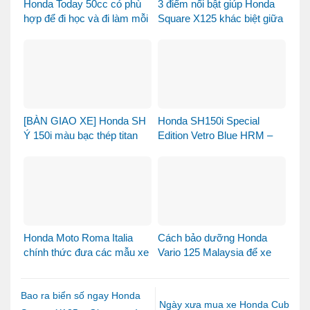
Honda Today 50cc có phù
3 điểm nổi bật giúp Honda
hợp để đi học và đi làm mỗi
Square X125 khác biệt giữa
ngày?
thị trường xe tay ga 125cc
[BÀN GIAO XE] Honda SH
Honda SH150i Special
Ý 150i màu bạc thép titan
Edition Vetro Blue HRM –
được bàn giao đến chị
Khi Honda SH Made in Italy
khách dễ thương – Khi sự
bước sang một chương
tinh tế tìm đúng chủ nhân
mới tại Việt Nam
Honda Moto Roma Italia
Cách bảo dưỡng Honda
chính thức đưa các mẫu xe
Vario 125 Malaysia để xe
Honda Made in Italy đến
luôn bền đẹp và vận hành
Việt Nam
ổn định
Bao ra biển số ngay Honda
Ngày xưa mua xe Honda Cub