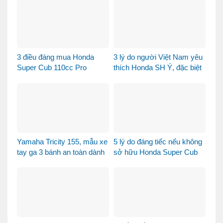
khẩu khác biệt như thế nào?
3 điều đáng mua Honda
3 lý do người Việt Nam yêu
Super Cub 110cc Pro
thích Honda SH Ý, đặc biệt
là phiên bản Vetro Xanh
Ngọc Lục Bảo
Yamaha Tricity 155, mẫu xe
5 lý do đáng tiếc nếu không
tay ga 3 bánh an toàn dành
sở hữu Honda Super Cub
cho gia đình
110 Fujisan