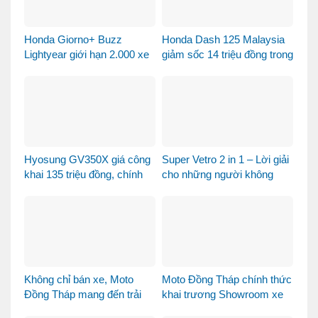
Honda Giorno+ Buzz
Honda Dash 125 Malaysia
Lightyear giới hạn 2.000 xe
giảm sốc 14 triệu đồng trong
– Xe sưu tầm hay phương
tháng 8
tiện đi lại?
Hyosung GV350X giá công
Super Vetro 2 in 1 – Lời giải
khai 135 triệu đồng, chính
cho những người không
thức mở bán tại Việt Nam
muốn chọn giữa Vetro
Green và Vetro Blue
Không chỉ bán xe, Moto
Moto Đồng Tháp chính thức
Đồng Tháp mang đến trải
khai trương Showroom xe
nghiệm mua xe máy nhập
máy cao cấp