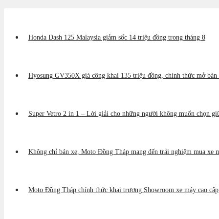
Honda Dash 125 Malaysia giảm sốc 14 triệu đồng trong tháng 8
Hyosung GV350X giá công khai 135 triệu đồng, chính thức mở bán 
Super Vetro 2 in 1 – Lời giải cho những người không muốn chọn gi
Không chỉ bán xe, Moto Đồng Tháp mang đến trải nghiệm mua xe m
Moto Đồng Tháp chính thức khai trương Showroom xe máy cao cấp