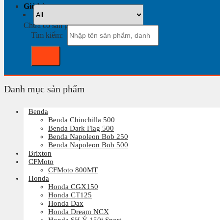
Giỏ hàng
Chưa có sản phẩm trong giỏ hàng.
Tìm kiếm:
Danh mục sản phẩm
Benda
Benda Chinchilla 500
Benda Dark Flag 500
Benda Napoleon Bob 250
Benda Napoleon Bob 500
Brixton
CFMoto
CFMoto 800MT
Honda
Honda CGX150
Honda CT125
Honda Dax
Honda Dream NCX