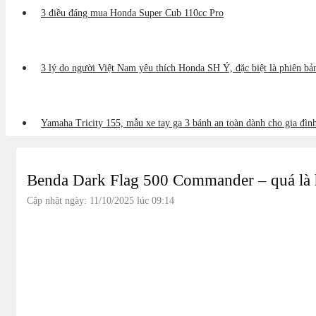
3 điều đáng mua Honda Super Cub 110cc Pro
3 lý do người Việt Nam yêu thích Honda SH Ý, đặc biệt là phiên b
Yamaha Tricity 155, mẫu xe tay ga 3 bánh an toàn dành cho gia đìn
Benda Dark Flag 500 Commander – quá là 
Cập nhật ngày: 11/10/2025 lúc 09:14