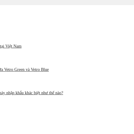
tại Việt Nam
ữa Vetro Green và Vetro Blue
áy nhập khẩu khác biệt như thế nào?