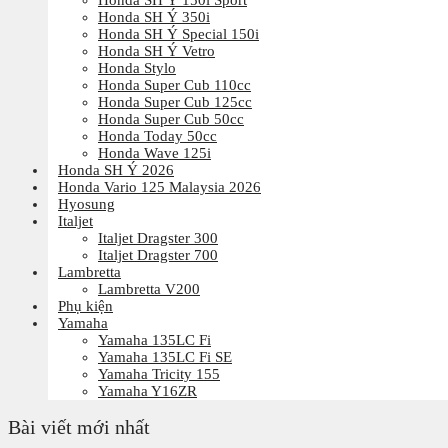
Honda SH Ý 150i Sport
Honda SH Ý 350i
Honda SH Ý Special 150i
Honda SH Ý Vetro
Honda Stylo
Honda Super Cub 110cc
Honda Super Cub 125cc
Honda Super Cub 50cc
Honda Today 50cc
Honda Wave 125i
Honda SH Ý 2026
Honda Vario 125 Malaysia 2026
Hyosung
Italjet
Italjet Dragster 300
Italjet Dragster 700
Lambretta
Lambretta V200
Phụ kiện
Yamaha
Yamaha 135LC Fi
Yamaha 135LC Fi SE
Yamaha Tricity 155
Yamaha Y16ZR
Bài viết mới nhất