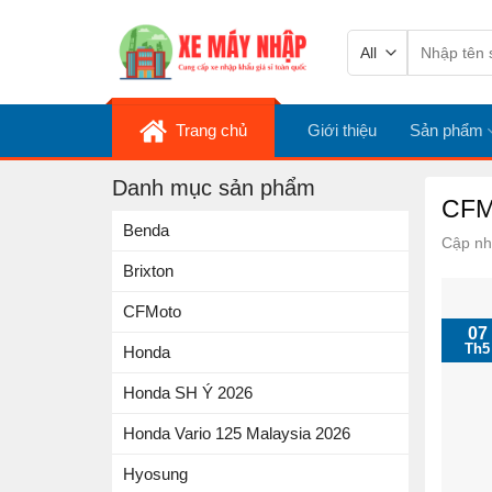
Skip
Tìm
to
kiếm:
content
Trang chủ
Giới thiệu
Sản phẩm
Danh mục sản phẩm
CFMO
Benda
Cập nh
Brixton
CFMoto
07
Th5
Honda
Honda SH Ý 2026
Honda Vario 125 Malaysia 2026
Hyosung