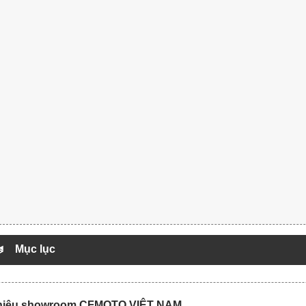
Mục lục
thiệu showroom CFMOTO VIỆT NAM