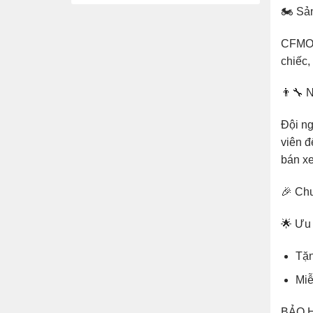
🏍️ S
CFMOT
chiếc,
👨‍🔧 
Đội ng
viên đ
bán xe
🎉 Ch
🌟 Ưu 
Tặn
Miễ
BẢO 