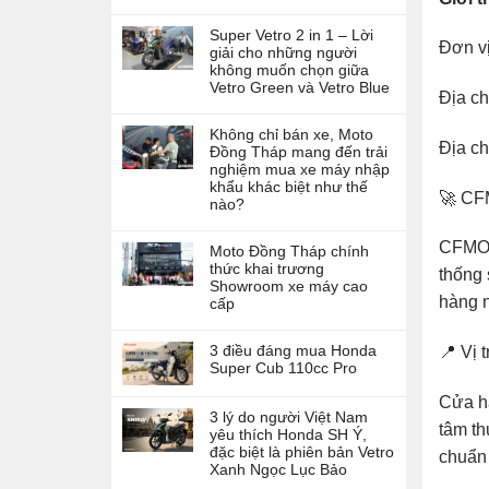
Super Vetro 2 in 1 – Lời
Đơn v
giải cho những người
không muốn chọn giữa
Vetro Green và Vetro Blue
Địa c
Không chỉ bán xe, Moto
Địa c
Đồng Tháp mang đến trải
nghiệm mua xe máy nhập
khẩu khác biệt như thế
🚀 CFM
nào?
CFMOTO
Moto Đồng Tháp chính
thức khai trương
thống 
Showroom xe máy cao
hàng 
cấp
3 điều đáng mua Honda
📍 Vị t
Super Cub 110cc Pro
Cửa hà
3 lý do người Việt Nam
tâm th
yêu thích Honda SH Ý,
đặc biệt là phiên bản Vetro
chuẩn 
Xanh Ngọc Lục Bảo