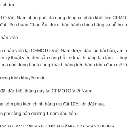
ản phẩm
O Việt Nam phân phối đa dạng dòng xe phân khối lớn CFMOT
 đạt tiêu chuẩn Châu Âu, được bảo hành chính hãng và hỗ trợ bả
Nhân viên
ũ nhân viên tại CFMOTO Việt Nam được đào tạo bài bản, am hi
ến kỹ thuật viên đều sẵn sàng hỗ trợ khách hàng tận tâm – chuy
 mà còn đồng hành cùng khách hàng trên hành trình đam mê tố
ương trình khuyến mãi
đãi đặc biệt tháng này tại CFMOTO Việt Nam:
g kèm phụ kiện chính hãng ưu đãi 10% khi đặt mua.
n phí công bảo dưỡng 1 năm đầu tiên.
HÀNH CÁC DÒNG XE CHÍNH HÃNG: 02 năm/ 20.000km