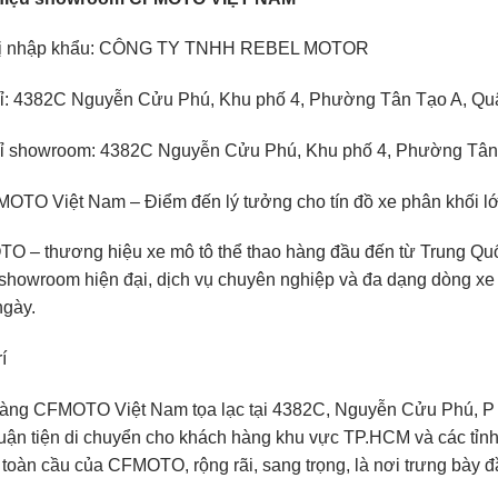
ị nhập khẩu: CÔNG TY TNHH REBEL MOTOR
hỉ: 4382C Nguyễn Cửu Phú, Khu phố 4, Phường Tân Tạo A, Q
hỉ showroom: 4382C Nguyễn Cửu Phú, Khu phố 4, Phường Tâ
OTO Việt Nam – Điểm đến lý tưởng cho tín đồ xe phân khối lớ
 – thương hiệu xe mô tô thể thao hàng đầu đến từ Trung Quốc
showroom hiện đại, dịch vụ chuyên nghiệp và đa dạng dòng xe
ngày.
rí
ng CFMOTO Việt Nam tọa lạc tại 4382C, Nguyễn Cửu Phú, P Tâ
uận tiện di chuyển cho khách hàng khu vực TP.HCM và các tỉnh
toàn cầu của CFMOTO, rộng rãi, sang trọng, là nơi trưng bày 