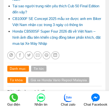
Tại sao người trung niên yêu thích Cub 50 Final Edition
đến vậy?
CB1000F SE Concept 2025 mẫu xe được anh em Biker
Việt Nam nhận cọc trong 3 ngày có thông tin
Honda CB500SF Super Four 2026 đã về Việt Nam –
hình ảnh đầu tiên khiến cộng đồng biker phấn khích, đặt
mua tại Xe Máy Nhập
Danh mục:
Tin tức
Từ khóa:
Giá xe Honda Vario Repsol Malaysia
Bài viết cùng chủ đề:
Gọi điện
Nhắn tin
Chat zalo
Chat Facebook