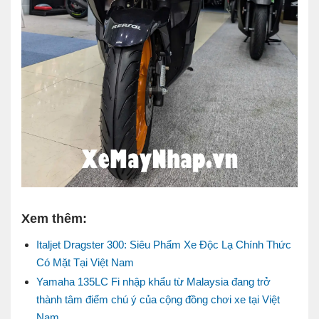
Xem thêm:
Italjet Dragster 300: Siêu Phẩm Xe Độc Lạ Chính Thức
Có Mặt Tại Việt Nam
Yamaha 135LC Fi nhập khẩu từ Malaysia đang trở
thành tâm điểm chú ý của cộng đồng chơi xe tại Việt
Nam