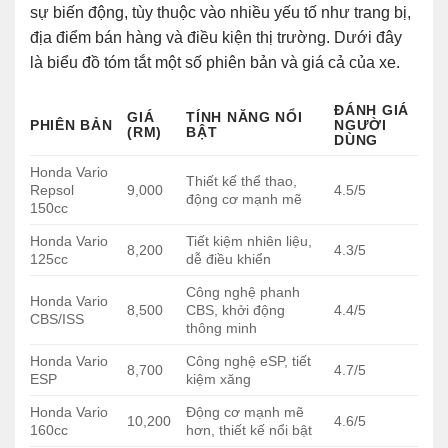
sự biến động, tùy thuộc vào nhiều yếu tố như trang bị,
địa điểm bán hàng và điều kiện thị trường. Dưới đây
là biểu đồ tóm tắt một số phiên bản và giá cả của xe.
ĐÁNH GIÁ
GIÁ
TÍNH NĂNG NỔI
PHIÊN BẢN
NGƯỜI
(RM)
BẬT
DÙNG
Honda Vario
Thiết kế thể thao,
Repsol
9,000
4.5/5
động cơ mạnh mẽ
150cc
Honda Vario
Tiết kiệm nhiên liệu,
8,200
4.3/5
125cc
dễ điều khiển
Công nghệ phanh
Honda Vario
8,500
CBS, khởi động
4.4/5
CBS/ISS
thông minh
Honda Vario
Công nghệ eSP, tiết
8,700
4.7/5
ESP
kiệm xăng
Honda Vario
Động cơ mạnh mẽ
10,200
4.6/5
160cc
hơn, thiết kế nổi bật