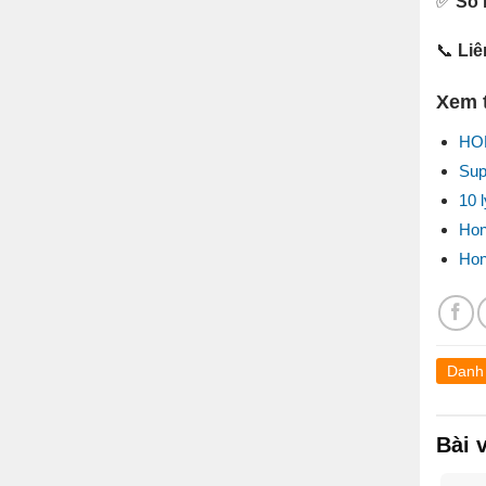
✅
Số 
📞
Liê
Xem 
HO
Sup
10 
Hon
Hon
Danh
Bài 