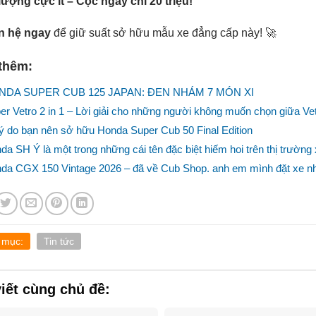
lượng cực ít – Cọc ngay chỉ 20 triệu!
n hệ ngay
để giữ suất sở hữu mẫu xe đẳng cấp này! 🚀
thêm:
NDA SUPER CUB 125 JAPAN: ĐEN NHÁM 7 MÓN XI
er Vetro 2 in 1 – Lời giải cho những người không muốn chọn giữa Ve
lý do bạn nên sở hữu Honda Super Cub 50 Final Edition
da SH Ý là một trong những cái tên đặc biệt hiếm hoi trên thị trườn
da CGX 150 Vintage 2026 – đã về Cub Shop. anh em mình đặt xe n
 mục:
Tin tức
viết cùng chủ đề: