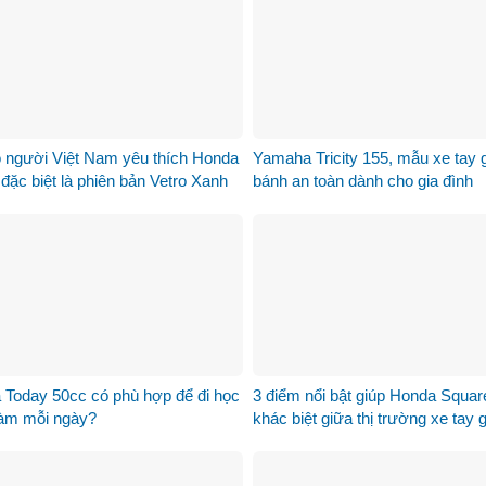
o người Việt Nam yêu thích Honda
Yamaha Tricity 155, mẫu xe tay 
đặc biệt là phiên bản Vetro Xanh
bánh an toàn dành cho gia đình
Lục Bảo
 Today 50cc có phù hợp để đi học
3 điểm nổi bật giúp Honda Squa
làm mỗi ngày?
khác biệt giữa thị trường xe tay 
125cc