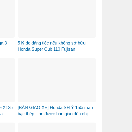
ga 3
5 lý do đáng tiếc nếu không sở hữu
Honda Super Cub 110 Fujisan
re X125
[BÀN GIAO XE] Honda SH Ý 150i màu
ga
bạc thép titan được bàn giao đến chị
khách dễ thương – Khi sự tinh tế tìm
đúng chủ nhân