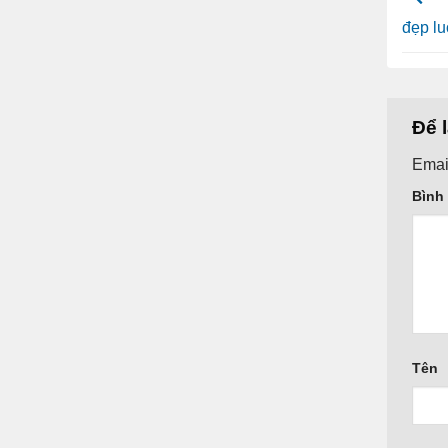
đẹp l
Để 
Emai
Bình
Tên