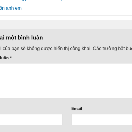
uôn anh em
lại một bình luận
l của bạn sẽ không được hiển thị công khai.
Các trường bắt b
 luận
*
Email