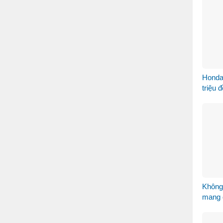
Honda
triệu 
Không
mang 
khẩu k