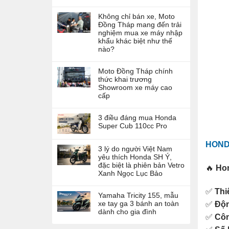
Không chỉ bán xe, Moto
Đồng Tháp mang đến trải
nghiệm mua xe máy nhập
khẩu khác biệt như thế
nào?
Moto Đồng Tháp chính
thức khai trương
Showroom xe máy cao
cấp
3 điều đáng mua Honda
Super Cub 110cc Pro
HOND
3 lý do người Việt Nam
yêu thích Honda SH Ý,
đặc biệt là phiên bản Vetro
🔥
Ho
Xanh Ngọc Lục Bảo
✅
Thi
Yamaha Tricity 155, mẫu
xe tay ga 3 bánh an toàn
✅
Độn
dành cho gia đình
✅
Côn