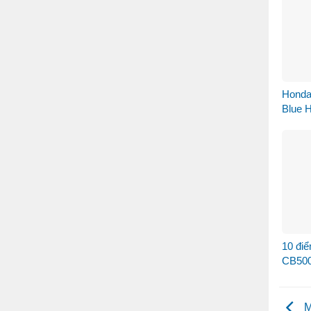
Honda 
Blue 
bước 
Nam
10 đi
CB500
M