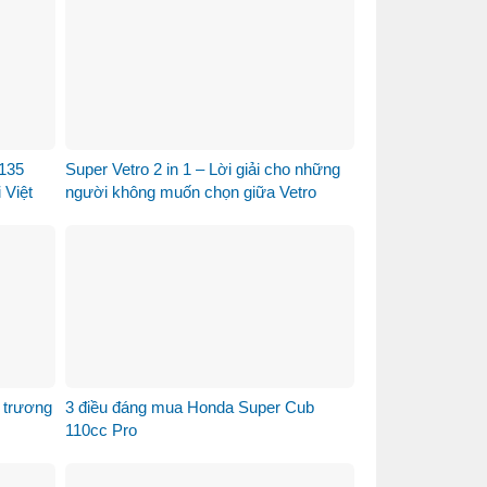
135
Super Vetro 2 in 1 – Lời giải cho những
 Việt
người không muốn chọn giữa Vetro
Green và Vetro Blue
 trương
3 điều đáng mua Honda Super Cub
110cc Pro