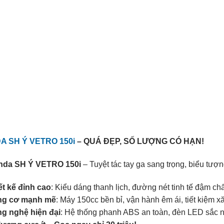
A SH Ý VETRO 150i
– QUÁ ĐẸP, SỐ LƯỢNG CÓ HẠN!
nda SH Ý VETRO 150i
– Tuyệt tác tay ga sang trọng, biểu tượ
ết kế đỉnh cao
: Kiểu dáng thanh lịch, đường nét tinh tế đậm chấ
g cơ mạnh mẽ
: Máy 150cc bền bỉ, vận hành êm ái, tiết kiệm x
g nghệ hiện đại
: Hệ thống phanh ABS an toàn, đèn LED sắc né