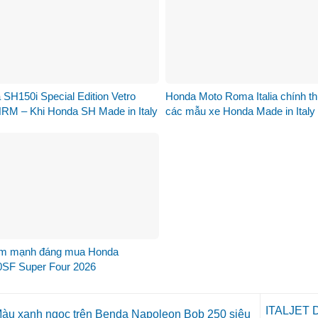
SH150i Special Edition Vetro
Honda Moto Roma Italia chính t
HRM – Khi Honda SH Made in Italy
các mẫu xe Honda Made in Italy
sang một chương mới tại Việt
Việt Nam
ểm mạnh đáng mua Honda
SF Super Four 2026
ITALJET 
àu xanh ngọc trên Benda Napoleon Bob 250 siêu