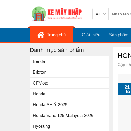
Skip
Tìm
to
kiếm:
content
Trang chủ
Giới thiệu
Sản phẩm
Danh mục sản phẩm
HON
Benda
Cập nh
Brixton
CFMoto
21
Th2
Honda
Honda SH Ý 2026
Honda Vario 125 Malaysia 2026
Hyosung