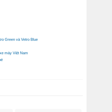
tro Green và Vetro Blue
g xe máy Việt Nam
hé