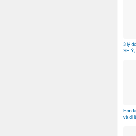
3 lý d
SH Ý, 
Ngọc 
Honda
và đi 