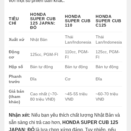
với một số phiên bản khác:
HONDA
HONDA
HONDA
TIÊU
SUPER CUB
SUPER CUB
SUPER CUB
CHÍ
125 JAPAN:
110
C125
ĐỎ
Thái
Thái
Xuất xứ
Nhật Bản
Lan/Indonesia
Lan/Indonesia
Động
110cc, PGM-
125cc, PGM-
125cc, PGM-FI
cơ
FI
FI
Hộp số
Bán tự động
Bán tự động
Bán tự động
Phanh
Đĩa
Cơ
Đĩa
trước
Giá bán
Cao nhất (~70-
~45-55 triệu
~60-70 triệu
(tham
80 triệu VNĐ)
VNĐ
VNĐ
khảo)
Nhận xét:
Nếu bạn yêu thích chất lượng Nhật Bản và
sẵn sàng chi trả cao hơn,
HONDA SUPER CUB 125
JAPAN: ĐỎ
là lựa chọn xứng đáng. Tuy nhiên, nếu