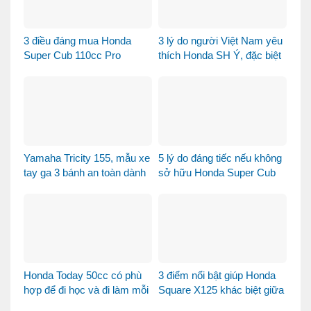
3 điều đáng mua Honda
3 lý do người Việt Nam yêu
Super Cub 110cc Pro
thích Honda SH Ý, đặc biệt
là phiên bản Vetro Xanh
Ngọc Lục Bảo
Yamaha Tricity 155, mẫu xe
5 lý do đáng tiếc nếu không
tay ga 3 bánh an toàn dành
sở hữu Honda Super Cub
cho gia đình
110 Fujisan
Honda Today 50cc có phù
3 điểm nổi bật giúp Honda
hợp để đi học và đi làm mỗi
Square X125 khác biệt giữa
ngày?
thị trường xe tay ga 125cc