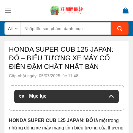
Skip
to
content
Tìm
kiếm:
HONDA SUPER CUB 125 JAPAN:
ĐỎ – BIỂU TƯỢNG XE MÁY CỔ
ĐIỂN ĐẬM CHẤT NHẬT BẢN
Cập nhật ngày: 05/07/2025 lúc 11:48
Mục lục
HONDA SUPER CUB 125 JAPAN: ĐỎ
là một trong
những dòng xe máy mang tính biểu tượng của thương