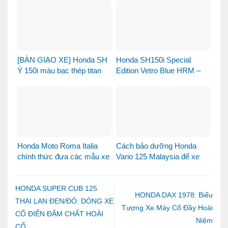
[BÀN GIAO XE] Honda SH
Honda SH150i Special
Ý 150i màu bạc thép titan
Edition Vetro Blue HRM –
được bàn giao đến chị
Khi Honda SH Made in Italy
khách dễ thương – Khi sự
bước sang một chương
tinh tế tìm đúng chủ nhân
mới tại Việt Nam
Honda Moto Roma Italia
Cách bảo dưỡng Honda
chính thức đưa các mẫu xe
Vario 125 Malaysia để xe
Honda Made in Italy đến
luôn bền đẹp và vận hành
Việt Nam
ổn định
HONDA SUPER CUB 125
HONDA DAX 1978: Biểu
THAI LAN ĐEN/ĐỎ: DÒNG XE
Tượng Xe Máy Cổ Đầy Hoài
CỔ ĐIỂN ĐẬM CHẤT HOÀI
Niệm
CỔ