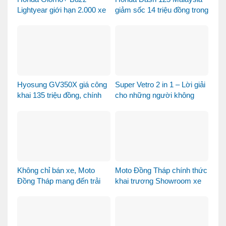
Lightyear giới hạn 2.000 xe
giảm sốc 14 triệu đồng trong
– Xe sưu tầm hay phương
tháng 8
tiện đi lại?
Hyosung GV350X giá công
Super Vetro 2 in 1 – Lời giải
khai 135 triệu đồng, chính
cho những người không
thức mở bán tại Việt Nam
muốn chọn giữa Vetro
Green và Vetro Blue
Không chỉ bán xe, Moto
Moto Đồng Tháp chính thức
Đồng Tháp mang đến trải
khai trương Showroom xe
nghiệm mua xe máy nhập
máy cao cấp
khẩu khác biệt như thế nào?