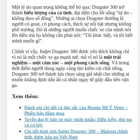
Một lý do quan trọng không thể bỏ qua: Dragster 300 trở
thành
biểu tượng của cá tính
, đại diện cho lối sống “tự do –
không theo số đông”. Những ai chọn Dragster thường là
người có gout, có phong cách, thích sự nổi bật nhưng không
phô trương. Đó là những người muốn chiếc xe của mình nói
lên điều mà họ không cần phải nói: “Tôi khác biệt, và tôi biết
mình muốn gì”.
Chính vì vậy, Italjet Dragster 300 được yêu thích không chỉ
vì nó là một chiếc xe ga mạnh mẽ, mà vì nó là
một trải
nghiệm – một cảm xúc – một phong cách sống
. Và trong
thời điểm người dùng ngày càng tìm kiếm cái chất riêng,
Dragster 300 trở thành lựa chọn sáng giá nhất cho những ai
muốn khẳng định dấu ấn cá nhân ngay từ giây đầu tiên vặn
ga.
Xem thêm:
Đánh giá chi tiết và đặc sắc của Honda SH Ý Vetro –
Phiên bản đáng mua
Tuyển đại lý bán xe máy nhập khẩu: Điều kiện, thủ tục
và cơ hội
Chi tiết hình ảnh Italjet Dragster 300 – Malossi chính
thức được bán tại Việt Nam