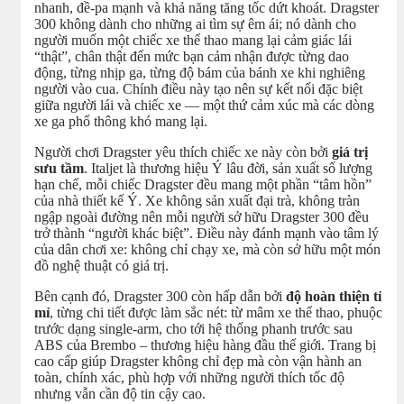
nhanh, đề-pa mạnh và khả năng tăng tốc dứt khoát. Dragster
300 không dành cho những ai tìm sự êm ái; nó dành cho
người muốn một chiếc xe thể thao mang lại cảm giác lái
“thật”, chân thật đến mức bạn cảm nhận được từng dao
động, từng nhịp ga, từng độ bám của bánh xe khi nghiêng
người vào cua. Chính điều này tạo nên sự kết nối đặc biệt
giữa người lái và chiếc xe — một thứ cảm xúc mà các dòng
xe ga phổ thông khó mang lại.
Người chơi Dragster yêu thích chiếc xe này còn bởi
giá trị
sưu tầm
. Italjet là thương hiệu Ý lâu đời, sản xuất số lượng
hạn chế, mỗi chiếc Dragster đều mang một phần “tâm hồn”
của nhà thiết kế Ý. Xe không sản xuất đại trà, không tràn
ngập ngoài đường nên mỗi người sở hữu Dragster 300 đều
trở thành “người khác biệt”. Điều này đánh mạnh vào tâm lý
của dân chơi xe: không chỉ chạy xe, mà còn sở hữu một món
đồ nghệ thuật có giá trị.
Bên cạnh đó, Dragster 300 còn hấp dẫn bởi
độ hoàn thiện tỉ
mỉ
, từng chi tiết được làm sắc nét: từ mâm xe thể thao, phuộc
trước dạng single-arm, cho tới hệ thống phanh trước sau
ABS của Brembo – thương hiệu hàng đầu thế giới. Trang bị
cao cấp giúp Dragster không chỉ đẹp mà còn vận hành an
toàn, chính xác, phù hợp với những người thích tốc độ
nhưng vẫn cần độ tin cậy cao.