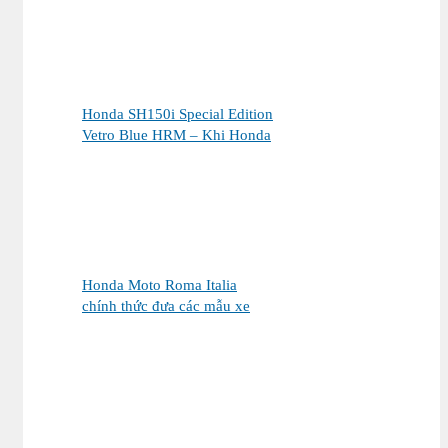
thương – Khi sự tinh tế tìm
đúng chủ nhân
Honda SH150i Special Edition
Vetro Blue HRM – Khi Honda
SH Made in Italy bước sang
một chương mới tại Việt Nam
Honda Moto Roma Italia
chính thức đưa các mẫu xe
Honda Made in Italy đến Việt
Nam