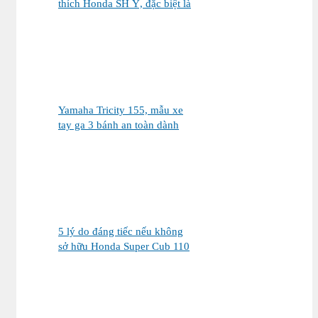
thích Honda SH Ý, đặc biệt là
phiên bản Vetro Xanh Ngọc
Lục Bảo
Yamaha Tricity 155, mẫu xe
tay ga 3 bánh an toàn dành
cho gia đình
5 lý do đáng tiếc nếu không
sở hữu Honda Super Cub 110
Fujisan