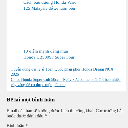
Cách bảo dưỡng Honda Vario
125 Malaysia để xe luôn bền
đẹp và vận hành ổn định
10 điểm mạnh đáng mua
Honda CB500SF Super Four
2026
Tuyển dụng đại lý sỉ Toàn Quốc phân phối Honda Dream NCX
2026
Chiếc Honda Super Cub 50cc – Ngày xưa ba mẹ phải đổi bao nhiêu
cây vàng để có được một giấc mơ
Để lại một bình luận
Email của bạn sẽ không được hiển thị công khai.
Các trường bắt
buộc được đánh dấu
*
Bình luận
*