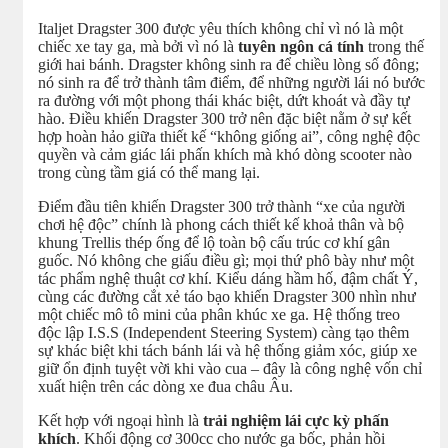
Italjet Dragster 300 được yêu thích không chỉ vì nó là một
chiếc xe tay ga, mà bởi vì nó là
tuyên ngôn cá tính
trong thế
giới hai bánh. Dragster không sinh ra để chiều lòng số đông;
nó sinh ra để trở thành tâm điểm, để những người lái nó bước
ra đường với một phong thái khác biệt, dứt khoát và đầy tự
hào. Điều khiến Dragster 300 trở nên đặc biệt nằm ở sự kết
hợp hoàn hảo giữa thiết kế “không giống ai”, công nghệ độc
quyền và cảm giác lái phấn khích mà khó dòng scooter nào
trong cùng tầm giá có thể mang lại.
Điểm đầu tiên khiến Dragster 300 trở thành “xe của người
chơi hệ độc” chính là phong cách thiết kế khoả thân và bộ
khung Trellis thép ống để lộ toàn bộ cấu trúc cơ khí gân
guốc. Nó không che giấu điều gì; mọi thứ phô bày như một
tác phẩm nghệ thuật cơ khí. Kiểu dáng hầm hố, đậm chất Ý,
cùng các đường cắt xẻ táo bạo khiến Dragster 300 nhìn như
một chiếc mô tô mini của phân khúc xe ga. Hệ thống treo
độc lập I.S.S (Independent Steering System) càng tạo thêm
sự khác biệt khi tách bánh lái và hệ thống giảm xóc, giúp xe
giữ ổn định tuyệt vời khi vào cua – đây là công nghệ vốn chỉ
xuất hiện trên các dòng xe đua châu Âu.
Kết hợp với ngoại hình là
trải nghiệm lái cực kỳ phấn
khích
. Khối động cơ 300cc cho nước ga bốc, phản hồi