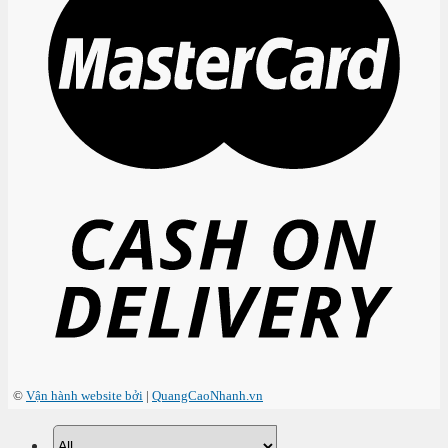
©
Vận hành website bởi
|
QuangCaoNhanh.vn