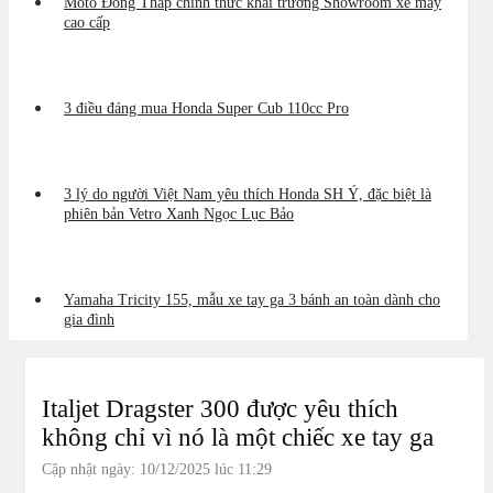
Moto Đồng Tháp chính thức khai trương Showroom xe máy
cao cấp
3 điều đáng mua Honda Super Cub 110cc Pro
3 lý do người Việt Nam yêu thích Honda SH Ý, đặc biệt là
phiên bản Vetro Xanh Ngọc Lục Bảo
Yamaha Tricity 155, mẫu xe tay ga 3 bánh an toàn dành cho
gia đình
Italjet Dragster 300 được yêu thích
không chỉ vì nó là một chiếc xe tay ga
Cập nhật ngày: 10/12/2025 lúc 11:29