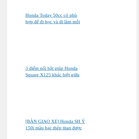
Honda Today 50cc có phù
hợp để đi học và đi làm mỗi
ngày?
3 điểm nổi bật giúp Honda
Square X125 khác biệt giữa
thị trường xe tay ga 125cc
[BÀN GIAO XE] Honda SH Ý
150i màu bạc thép titan được
bàn giao đến chị khách dễ