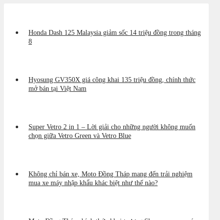
Honda Dash 125 Malaysia giảm sốc 14 triệu đồng trong tháng
8
Hyosung GV350X giá công khai 135 triệu đồng, chính thức
mở bán tại Việt Nam
Super Vetro 2 in 1 – Lời giải cho những người không muốn
chọn giữa Vetro Green và Vetro Blue
Không chỉ bán xe, Moto Đồng Tháp mang đến trải nghiệm
mua xe máy nhập khẩu khác biệt như thế nào?