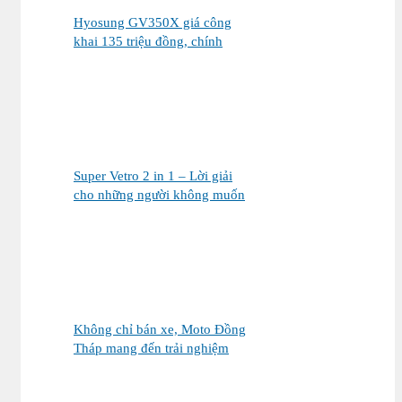
Hyosung GV350X giá công
khai 135 triệu đồng, chính
thức mở bán tại Việt Nam
Super Vetro 2 in 1 – Lời giải
cho những người không muốn
chọn giữa Vetro Green và
Vetro Blue
Không chỉ bán xe, Moto Đồng
Tháp mang đến trải nghiệm
mua xe máy nhập khẩu khác
biệt như thế nào?