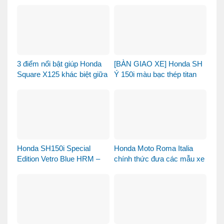
110 Fujisan
ngày?
3 điểm nổi bật giúp Honda
[BÀN GIAO XE] Honda SH
Square X125 khác biệt giữa
Ý 150i màu bạc thép titan
thị trường xe tay ga 125cc
được bàn giao đến chị
khách dễ thương – Khi sự
tinh tế tìm đúng chủ nhân
Honda SH150i Special
Honda Moto Roma Italia
Edition Vetro Blue HRM –
chính thức đưa các mẫu xe
Khi Honda SH Made in Italy
Honda Made in Italy đến
bước sang một chương
Việt Nam
mới tại Việt Nam