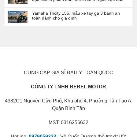
Yamaha Tricity 155, mẫu xe tay ga 3 bánh an
toàn dành cho gia đình
CUNG CẤP GIÁ SỈ ĐẠI LÝ TOÀN QUỐC
CÔNG TY TNHH REBEL MOTOR
4382C1 Nguyễn Cửu Phú, Khu phố 4, Phường Tân Tạo A,
Quận Bình Tân
MST: 0316256632
Hotline:
0979059333
- Võ Quốc Dương (hỗ trợ đại lý)