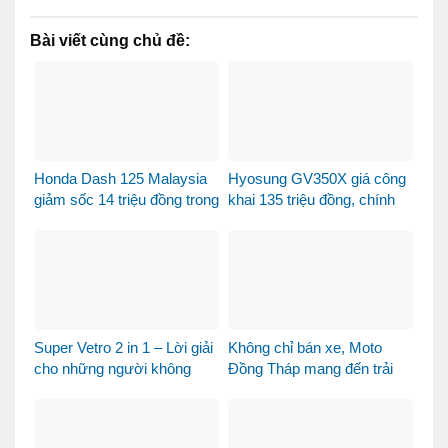
Bài viết cùng chủ đề:
Honda Dash 125 Malaysia
Hyosung GV350X giá công
giảm sốc 14 triệu đồng trong
khai 135 triệu đồng, chính
tháng 8
thức mở bán tại Việt Nam
Super Vetro 2 in 1 – Lời giải
Không chỉ bán xe, Moto
cho những người không
Đồng Tháp mang đến trải
muốn chọn giữa Vetro
nghiệm mua xe máy nhập
Green và Vetro Blue
khẩu khác biệt như thế nào?