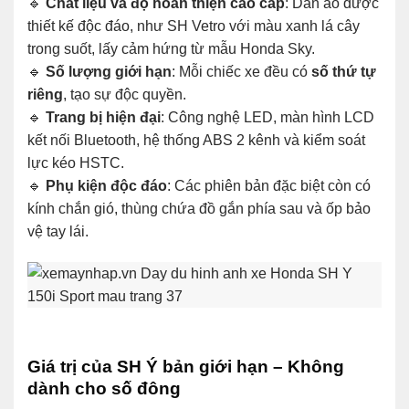
🔹
Chất liệu và độ hoàn thiện cao cấp
: Dàn áo được
thiết kế độc đáo, như SH Vetro với màu xanh lá cây
trong suốt, lấy cảm hứng từ mẫu Honda Sky.
🔹
Số lượng giới hạn
: Mỗi chiếc xe đều có
số thứ tự
riêng
, tạo sự độc quyền.
🔹
Trang bị hiện đại
: Công nghệ LED, màn hình LCD
kết nối Bluetooth, hệ thống ABS 2 kênh và kiểm soát
lực kéo HSTC.
🔹
Phụ kiện độc đáo
: Các phiên bản đặc biệt còn có
kính chắn gió, thùng chứa đồ gắn phía sau và ốp bảo
vệ tay lái.
Giá trị của SH Ý bản giới hạn – Không
dành cho số đông