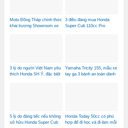
Moto Đồng Tháp chính thức
3 điều đáng mua Honda
khai trương Showroom xe
Super Cub 110cc Pro
máy cao cấp
3 lý do người Việt Nam yêu
Yamaha Tricity 155, mẫu xe
thích Honda SH Ý, đặc biệt
tay ga 3 bánh an toàn dành
là phiên bản Vetro Xanh
cho gia đình
Ngọc Lục Bảo
5 lý do đáng tiếc nếu không
Honda Today 50cc có phù
sở hữu Honda Super Cub
hợp để đi học và đi làm mỗi