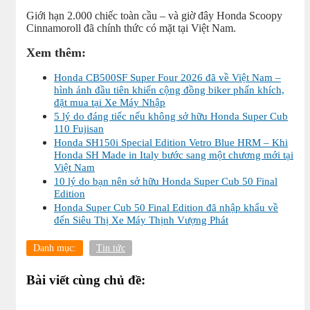
Giới hạn 2.000 chiếc toàn cầu – và giờ đây Honda Scoopy
Cinnamoroll đã chính thức có mặt tại Việt Nam.
Xem thêm:
Honda CB500SF Super Four 2026 đã về Việt Nam –
hình ảnh đầu tiên khiến cộng đồng biker phấn khích,
đặt mua tại Xe Máy Nhập
5 lý do đáng tiếc nếu không sở hữu Honda Super Cub
110 Fujisan
Honda SH150i Special Edition Vetro Blue HRM – Khi
Honda SH Made in Italy bước sang một chương mới tại
Việt Nam
10 lý do bạn nên sở hữu Honda Super Cub 50 Final
Edition
Honda Super Cub 50 Final Edition đã nhập khẩu về
đến Siêu Thị Xe Máy Thịnh Vượng Phát
Danh mục:
Tin tức
Bài viết cùng chủ đề: