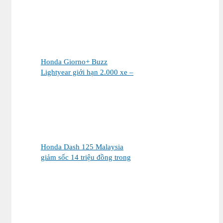
Honda Giorno+ Buzz
Lightyear giới hạn 2.000 xe –
Xe sưu tầm hay phương tiện đi
lại?
Honda Dash 125 Malaysia
giảm sốc 14 triệu đồng trong
tháng 8