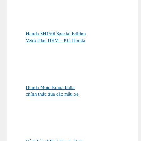
đúng chủ nhân
Honda SH150i Special Edition
Vetro Blue HRM – Khi Honda
SH Made in Italy bước sang
một chương mới tại Việt Nam
Honda Moto Roma Italia
chính thức đưa các mẫu xe
Honda Made in Italy đến Việt
Nam