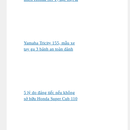
phiên bản Vetro Xanh Ngọc
Lục Bảo
Yamaha Tricity 155, mẫu xe
tay ga 3 bánh an toàn dành
cho gia đình
5 lý do đáng tiếc nếu không
sở hữu Honda Super Cub 110
Fujisan