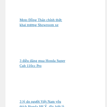
Moto Đồng Tháp chính thức
khai trương Showroom xe
máy cao cấp
3 điều đáng mua Honda Super
Cub 110cc Pro
3 lý do người Việt Nam yêu
thích Honda SH Ý, đặc biệt là