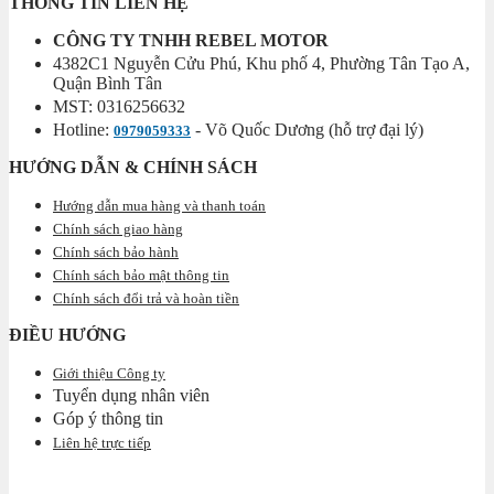
THÔNG TIN LIÊN HỆ
CÔNG TY TNHH REBEL MOTOR
4382C1 Nguyễn Cửu Phú, Khu phố 4, Phường Tân Tạo A,
Quận Bình Tân
MST: 0316256632
Hotline:
- Võ Quốc Dương (hỗ trợ đại lý)
0979059333
HƯỚNG DẪN & CHÍNH SÁCH
Hướng dẫn mua hàng và thanh toán
Chính sách giao hàng
Chính sách bảo hành
Chính sách bảo mật thông tin
Chính sách đổi trả và hoàn tiền
ĐIỀU HƯỚNG
Giới thiệu Công ty
Tuyển dụng nhân viên
Góp ý thông tin
Liên hệ trực tiếp