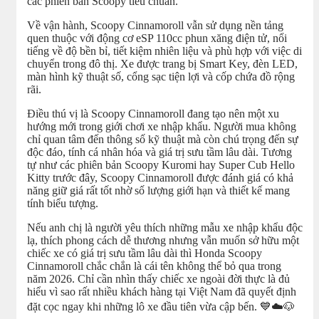
các phiên bản Scoopy tiêu chuẩn.
Về vận hành, Scoopy Cinnamoroll vẫn sử dụng nền tảng
quen thuộc với động cơ eSP 110cc phun xăng điện tử, nổi
tiếng về độ bền bỉ, tiết kiệm nhiên liệu và phù hợp với việc di
chuyển trong đô thị. Xe được trang bị Smart Key, đèn LED,
màn hình kỹ thuật số, cổng sạc tiện lợi và cốp chứa đồ rộng
rãi.
Điều thú vị là Scoopy Cinnamoroll đang tạo nên một xu
hướng mới trong giới chơi xe nhập khẩu. Người mua không
chỉ quan tâm đến thông số kỹ thuật mà còn chú trọng đến sự
độc đáo, tính cá nhân hóa và giá trị sưu tầm lâu dài. Tương
tự như các phiên bản Scoopy Kuromi hay Super Cub Hello
Kitty trước đây, Scoopy Cinnamoroll được đánh giá có khả
năng giữ giá rất tốt nhờ số lượng giới hạn và thiết kế mang
tính biểu tượng.
Nếu anh chị là người yêu thích những mẫu xe nhập khẩu độc
lạ, thích phong cách dễ thương nhưng vẫn muốn sở hữu một
chiếc xe có giá trị sưu tầm lâu dài thì Honda Scoopy
Cinnamoroll chắc chắn là cái tên không thể bỏ qua trong
năm 2026. Chỉ cần nhìn thấy chiếc xe ngoài đời thực là đủ
hiểu vì sao rất nhiều khách hàng tại Việt Nam đã quyết định
đặt cọc ngay khi những lô xe đầu tiên vừa cập bến. 💙☁️🐶