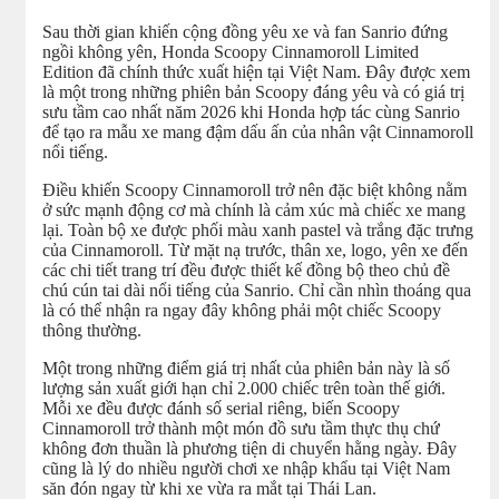
Sau thời gian khiến cộng đồng yêu xe và fan Sanrio đứng
ngồi không yên, Honda Scoopy Cinnamoroll Limited
Edition đã chính thức xuất hiện tại Việt Nam. Đây được xem
là một trong những phiên bản Scoopy đáng yêu và có giá trị
sưu tầm cao nhất năm 2026 khi Honda hợp tác cùng Sanrio
để tạo ra mẫu xe mang đậm dấu ấn của nhân vật Cinnamoroll
nổi tiếng.
Điều khiến Scoopy Cinnamoroll trở nên đặc biệt không nằm
ở sức mạnh động cơ mà chính là cảm xúc mà chiếc xe mang
lại. Toàn bộ xe được phối màu xanh pastel và trắng đặc trưng
của Cinnamoroll. Từ mặt nạ trước, thân xe, logo, yên xe đến
các chi tiết trang trí đều được thiết kế đồng bộ theo chủ đề
chú cún tai dài nổi tiếng của Sanrio. Chỉ cần nhìn thoáng qua
là có thể nhận ra ngay đây không phải một chiếc Scoopy
thông thường.
Một trong những điểm giá trị nhất của phiên bản này là số
lượng sản xuất giới hạn chỉ 2.000 chiếc trên toàn thế giới.
Mỗi xe đều được đánh số serial riêng, biến Scoopy
Cinnamoroll trở thành một món đồ sưu tầm thực thụ chứ
không đơn thuần là phương tiện di chuyển hằng ngày. Đây
cũng là lý do nhiều người chơi xe nhập khẩu tại Việt Nam
săn đón ngay từ khi xe vừa ra mắt tại Thái Lan.