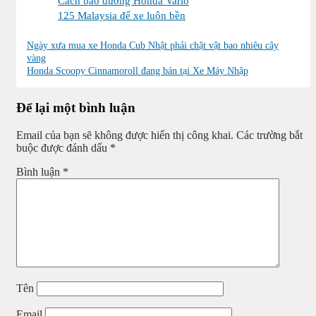
Cách bảo dưỡng Honda Vario
125 Malaysia để xe luôn bền
đẹp và vận hành ổn định
Ngày xưa mua xe Honda Cub Nhật phải chật vật bao nhiêu cây
vàng
Honda Scoopy Cinnamoroll đang bán tại Xe Máy Nhập
Để lại một bình luận
Email của bạn sẽ không được hiển thị công khai.
Các trường bắt
buộc được đánh dấu
*
Bình luận
*
Tên
Email