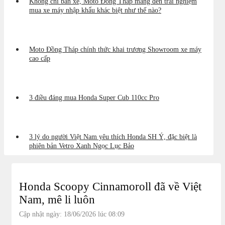
Không chỉ bán xe, Moto Đồng Tháp mang đến trải nghiệm
mua xe máy nhập khẩu khác biệt như thế nào?
Moto Đồng Tháp chính thức khai trương Showroom xe máy
cao cấp
3 điều đáng mua Honda Super Cub 110cc Pro
3 lý do người Việt Nam yêu thích Honda SH Ý, đặc biệt là
phiên bản Vetro Xanh Ngọc Lục Bảo
Honda Scoopy Cinnamoroll đã về Việt
Nam, mê li luôn
Cập nhật ngày: 18/06/2026 lúc 08:09