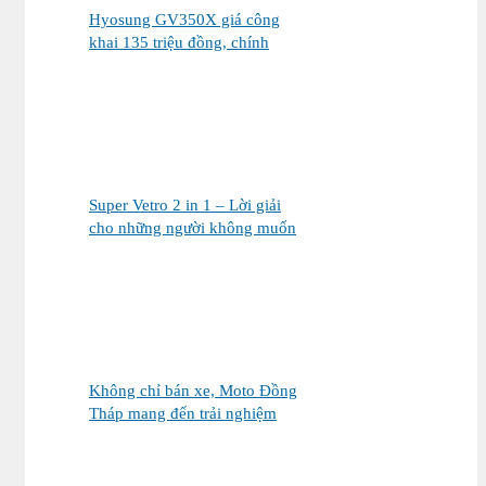
Hyosung GV350X giá công
khai 135 triệu đồng, chính
thức mở bán tại Việt Nam
Super Vetro 2 in 1 – Lời giải
cho những người không muốn
chọn giữa Vetro Green và
Vetro Blue
Không chỉ bán xe, Moto Đồng
Tháp mang đến trải nghiệm
mua xe máy nhập khẩu khác
biệt như thế nào?