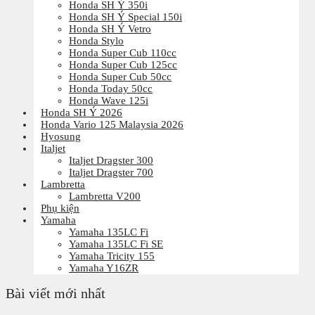
Honda SH Ý 350i
Honda SH Ý Special 150i
Honda SH Ý Vetro
Honda Stylo
Honda Super Cub 110cc
Honda Super Cub 125cc
Honda Super Cub 50cc
Honda Today 50cc
Honda Wave 125i
Honda SH Ý 2026
Honda Vario 125 Malaysia 2026
Hyosung
Italjet
Italjet Dragster 300
Italjet Dragster 700
Lambretta
Lambretta V200
Phụ kiện
Yamaha
Yamaha 135LC Fi
Yamaha 135LC Fi SE
Yamaha Tricity 155
Yamaha Y16ZR
Bài viết mới nhất