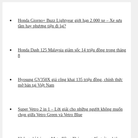
Honda Giorno+ Buzz Lightyear giới hạn 2.000 xe – Xe sưu
tầm hay phương tiện đi lại?
Honda Dash 125 Malaysia giảm sốc 14 triệu đồng trong tháng
8
Hyosung GV350X giá công khai 135 triệu đồng, chính thức
mở bán tại Việt Nam
Super Vetro 2 in 1 – Lời giải cho những người không muốn
chọn giữa Vetro Green và Vetro Blue