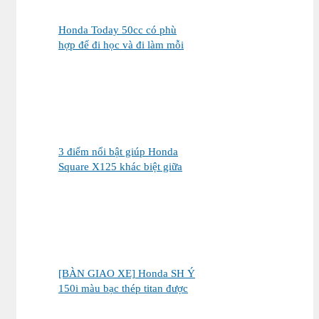
Honda Today 50cc có phù
hợp để đi học và đi làm mỗi
ngày?
3 điểm nổi bật giúp Honda
Square X125 khác biệt giữa
thị trường xe tay ga 125cc
[BÀN GIAO XE] Honda SH Ý
150i màu bạc thép titan được
bàn giao đến chị khách dễ
thương – Khi sự tinh tế tìm