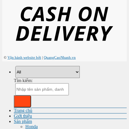
©
Vận hành website bởi
|
QuangCaoNhanh.vn
Tìm kiếm:
Trang chủ
Giới thiệu
Sản phẩm
Honda