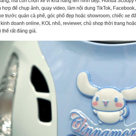
ăng, mà còn chọn xe vì khả năng lên hình đẹp. Honda Scoopy C
ù hợp để chụp ảnh, quay video, làm nội dung TikTok, Facebook
e trước quán cà phê, góc phố đẹp hoặc showroom, chiếc xe đã 
kinh doanh online, KOL nhỏ, reviewer, chủ shop thời trang hoặc 
i thế rất đáng giá.