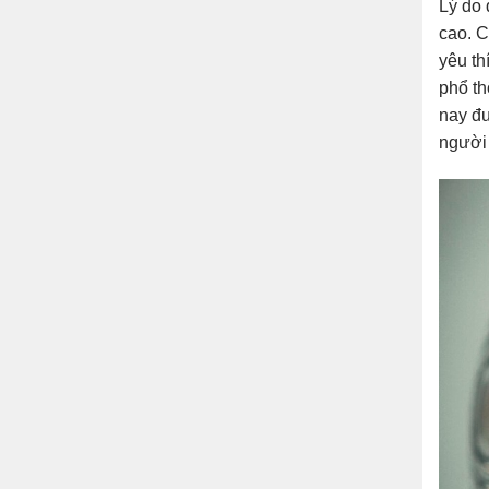
Lý do 
cao. C
yêu th
phổ th
nay đư
người 