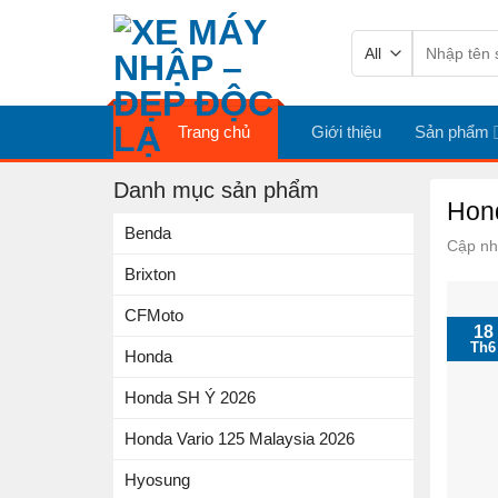
Skip
Tìm
to
kiếm:
content
Trang chủ
Giới thiệu
Sản phẩm
Danh mục sản phẩm
Hond
Benda
Cập nh
Brixton
CFMoto
18
Th6
Honda
Honda SH Ý 2026
Honda Vario 125 Malaysia 2026
Hyosung