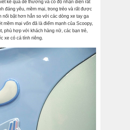
iết kế quá dễ thương và có độ nhận diện rất
ảnh đáng yêu, mềm mại, trong trẻo và rất được
n nổi bật hơn hẳn so với các dòng xe tay ga
 nét mềm mại vốn đã là điểm mạnh của Scoopy,
, phù hợp với khách hàng nữ, các bạn trẻ,
 xe có cá tính riêng.