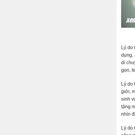
Lý do 
dụng. 
di chu
gọn, t
Lý do 
giới, 
sinh v
tặng n
nhìn đ
Lý do 