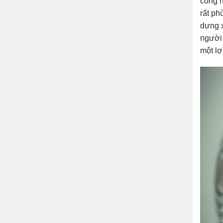
công n
rất ph
dựng x
người 
một lợ