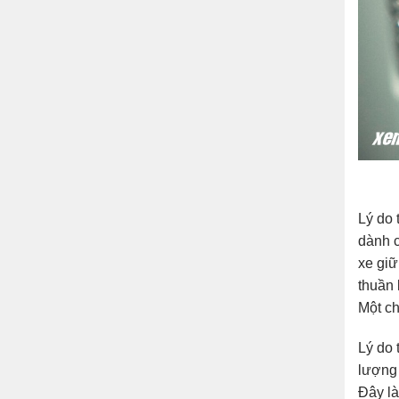
Lý do 
dành c
xe giữ
thuần 
Một ch
Lý do 
lượng 
Đây là