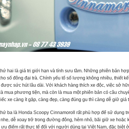
thứ hai là giá trị giới hạn và tính sưu tầm. Những phiên bản 
ho số đông đại trà. Chính yếu tố số lượng không nhiều, thiết k
 được sức hút lâu dài. Với khách hàng thích xe độc, việc sở
là mua phương tiện, mà còn là mua một phiên bản có câu chuyệ
iếc xe càng ít gặp, càng đẹp, càng đúng gu thì càng dễ giữ giá t
thứ ba là Honda Scoopy Cinnamoroll rất phù hợp để sử dụng tro
nhẹ, dễ xoay trở trong đường đông, hẻm nhỏ, bãi giữ xe hoặc 
 ưu điểm rất thực tế đối với người dùng tại Việt Nam, đặc biệt