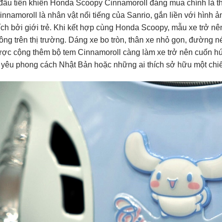
đầu tiên khiến Honda Scoopy Cinnamoroll đáng mua chính là th
innamoroll là nhân vật nổi tiếng của Sanrio, gắn liền với hình 
ích bởi giới trẻ. Khi kết hợp cùng Honda Scoopy, mẫu xe trở nê
ông trên thị trường. Dáng xe bo tròn, thân xe nhỏ gọn, đường
ợc cộng thêm bộ tem Cinnamoroll càng làm xe trở nên cuốn hút
yêu phong cách Nhật Bản hoặc những ai thích sở hữu một chiếc