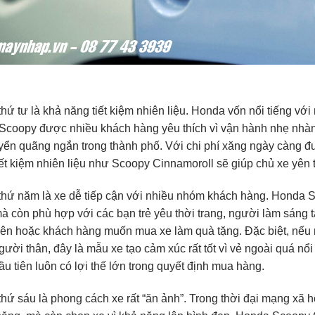
thứ tư là khả năng tiết kiệm nhiên liệu. Honda vốn nổi tiếng với
Scoopy được nhiều khách hàng yêu thích vì vận hành nhẹ nhàng,
yển quãng ngắn trong thành phố. Với chi phí xăng ngày càng 
iết kiệm nhiên liệu như Scoopy Cinnamoroll sẽ giúp chủ xe yên 
thứ năm là xe dễ tiếp cận với nhiều nhóm khách hàng. Honda 
mà còn phù hợp với các bạn trẻ yêu thời trang, người làm sáng 
iên hoặc khách hàng muốn mua xe làm quà tặng. Đặc biệt, nếu m
gười thân, đây là mẫu xe tạo cảm xúc rất tốt vì vẻ ngoài quá nổ
ầu tiên luôn có lợi thế lớn trong quyết định mua hàng.
thứ sáu là phong cách xe rất “ăn ảnh”. Trong thời đại mạng xã 