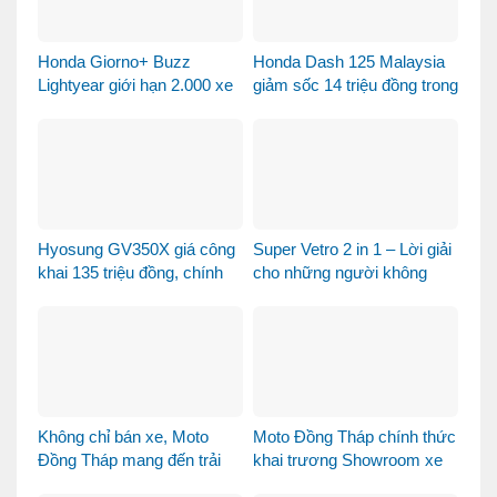
Honda Giorno+ Buzz
Honda Dash 125 Malaysia
Lightyear giới hạn 2.000 xe
giảm sốc 14 triệu đồng trong
– Xe sưu tầm hay phương
tháng 8
tiện đi lại?
Hyosung GV350X giá công
Super Vetro 2 in 1 – Lời giải
khai 135 triệu đồng, chính
cho những người không
thức mở bán tại Việt Nam
muốn chọn giữa Vetro
Green và Vetro Blue
Không chỉ bán xe, Moto
Moto Đồng Tháp chính thức
Đồng Tháp mang đến trải
khai trương Showroom xe
nghiệm mua xe máy nhập
máy cao cấp