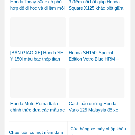
Honda Today 50cc có phù
3 điểm nổi bật giúp Honda
hợp để đi học và đi làm mỗi
Square X125 khác biệt giữa
ngày?
thị trường xe tay ga 125cc
[BÀN GIAO XE] Honda SH
Honda SH150i Special
Ý 150i màu bạc thép titan
Edition Vetro Blue HRM –
được bàn giao đến chị
Khi Honda SH Made in Italy
khách dễ thương – Khi sự
bước sang một chương
tinh tế tìm đúng chủ nhân
mới tại Việt Nam
Honda Moto Roma Italia
Cách bảo dưỡng Honda
chính thức đưa các mẫu xe
Vario 125 Malaysia để xe
Honda Made in Italy đến
luôn bền đẹp và vận hành
Việt Nam
ổn định
Cửa hàng xe máy nhập khẩu
Châu luôn có một niềm đam