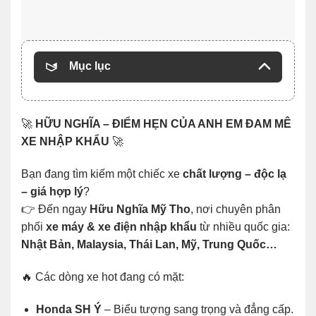
Mục lục
🚀
HỮU NGHĨA – ĐIỂM HẸN CỦA ANH EM ĐAM MÊ
XE NHẬP KHẨU
🚀
Bạn đang tìm kiếm một chiếc xe
chất lượng – độc lạ
– giá hợp lý
?
👉 Đến ngay
Hữu Nghĩa Mỹ Tho
, nơi chuyên phân
phối
xe máy & xe điện nhập khẩu
từ nhiều quốc gia:
Nhật Bản, Malaysia, Thái Lan, Mỹ, Trung Quốc…
🔥 Các dòng xe hot đang có mặt:
Honda SH Ý
– Biểu tượng sang trọng và đẳng cấp.