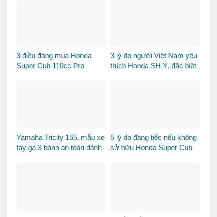
khẩu khác biệt như thế nào?
3 điều đáng mua Honda
3 lý do người Việt Nam yêu
Super Cub 110cc Pro
thích Honda SH Ý, đặc biệt
là phiên bản Vetro Xanh
Ngọc Lục Bảo
Yamaha Tricity 155, mẫu xe
5 lý do đáng tiếc nếu không
tay ga 3 bánh an toàn dành
sở hữu Honda Super Cub
cho gia đình
110 Fujisan