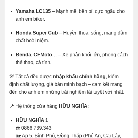
Yamaha LC135
– Mạnh mẽ, bền bỉ, cực ngầu cho
anh em biker.
Honda Super Cub
– Huyền thoại sống, mang đậm
chất hoài niệm.
Benda, CFMoto…
– Xe phân khối lớn, phong cách
thể thao, cá tính.
💯 Tất cả đều được
nhập khẩu chính hãng
, kiểm
định chất lượng, giá bán minh bạch – cam kết mang
đến cho anh em những trải nghiệm lái tuyệt vời nhất.
📍 Hệ thống cửa hàng
HỮU NGHĨA
:
HỮU NGHĨA 1
☎️ 0866.739.343
🏡 Ấp 5, Bình Phú, Đồng Tháp (Phú An, Cai Lậy,