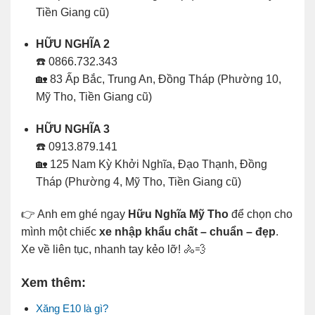
Tiền Giang cũ)
HỮU NGHĨA 2
☎️ 0866.732.343
🏡 83 Ấp Bắc, Trung An, Đồng Tháp (Phường 10,
Mỹ Tho, Tiền Giang cũ)
HỮU NGHĨA 3
☎️ 0913.879.141
🏡 125 Nam Kỳ Khởi Nghĩa, Đạo Thạnh, Đồng
Tháp (Phường 4, Mỹ Tho, Tiền Giang cũ)
👉 Anh em ghé ngay
Hữu Nghĩa Mỹ Tho
để chọn cho
mình một chiếc
xe nhập khẩu chất – chuẩn – đẹp
.
Xe về liên tục, nhanh tay kẻo lỡ! 🚴💨
Xem thêm:
Xăng E10 là gì?