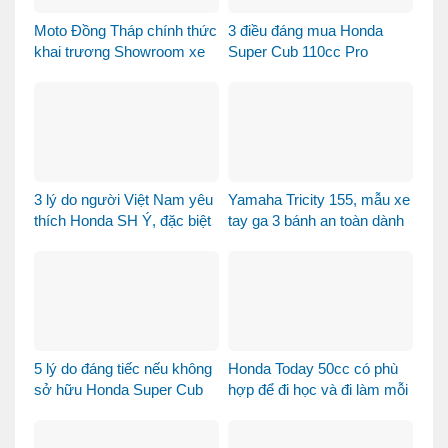
Moto Đồng Tháp chính thức
3 điều đáng mua Honda
khai trương Showroom xe
Super Cub 110cc Pro
máy cao cấp
3 lý do người Việt Nam yêu
Yamaha Tricity 155, mẫu xe
thích Honda SH Ý, đặc biệt
tay ga 3 bánh an toàn dành
là phiên bản Vetro Xanh
cho gia đình
Ngọc Lục Bảo
5 lý do đáng tiếc nếu không
Honda Today 50cc có phù
sở hữu Honda Super Cub
hợp để đi học và đi làm mỗi
110 Fujisan
ngày?