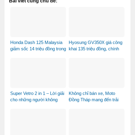
Bài viết cùng chủ đề:
Honda Dash 125 Malaysia
Hyosung GV350X giá công
giảm sốc 14 triệu đồng trong
khai 135 triệu đồng, chính
tháng 8
thức mở bán tại Việt Nam
Super Vetro 2 in 1 – Lời giải
Không chỉ bán xe, Moto
cho những người không
Đồng Tháp mang đến trải
muốn chọn giữa Vetro
nghiệm mua xe máy nhập
Green và Vetro Blue
khẩu khác biệt như thế nào?