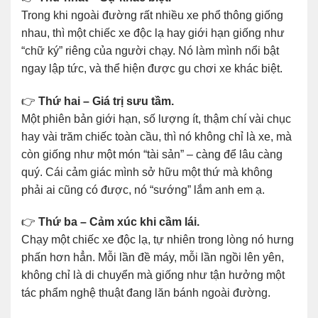
Trong khi ngoài đường rất nhiều xe phổ thông giống
nhau, thì một chiếc xe độc lạ hay giới hạn giống như
“chữ ký” riêng của người chạy. Nó làm mình nổi bật
ngay lập tức, và thể hiện được gu chơi xe khác biệt.
👉
Thứ hai – Giá trị sưu tầm.
Một phiên bản giới hạn, số lượng ít, thậm chí vài chục
hay vài trăm chiếc toàn cầu, thì nó không chỉ là xe, mà
còn giống như một món “tài sản” – càng để lâu càng
quý. Cái cảm giác mình sở hữu một thứ mà không
phải ai cũng có được, nó “sướng” lắm anh em ạ.
👉
Thứ ba – Cảm xúc khi cầm lái.
Chạy một chiếc xe độc lạ, tự nhiên trong lòng nó hưng
phấn hơn hẳn. Mỗi lần đề máy, mỗi lần ngồi lên yên,
không chỉ là di chuyển mà giống như tận hưởng một
tác phẩm nghệ thuật đang lăn bánh ngoài đường.