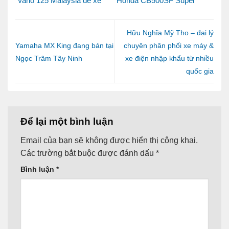
Vario 125 Malaysia để xe
Honda CB500SF Super
luôn bền đẹp và vận hành
Four 2026
ổn định
Hữu Nghĩa Mỹ Tho – đại lý
Yamaha MX King đang bán tại
chuyên phân phối xe máy &
Ngọc Trâm Tây Ninh
xe điện nhập khẩu từ nhiều
quốc gia
Để lại một bình luận
Email của bạn sẽ không được hiển thị công khai.
Các trường bắt buộc được đánh dấu
*
Bình luận
*