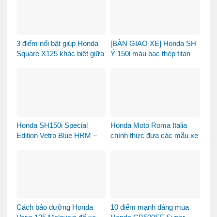
3 điểm nổi bật giúp Honda
[BÀN GIAO XE] Honda SH
Square X125 khác biệt giữa
Ý 150i màu bạc thép titan
thị trường xe tay ga 125cc
được bàn giao đến chị
khách dễ thương – Khi sự
tinh tế tìm đúng chủ nhân
Honda SH150i Special
Honda Moto Roma Italia
Edition Vetro Blue HRM –
chính thức đưa các mẫu xe
Khi Honda SH Made in Italy
Honda Made in Italy đến
bước sang một chương
Việt Nam
mới tại Việt Nam
Cách bảo dưỡng Honda
10 điểm mạnh đáng mua