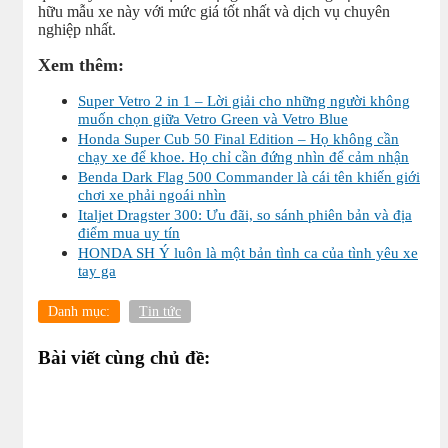
hữu mẫu xe này với mức giá tốt nhất và dịch vụ chuyên
nghiệp nhất.
Xem thêm:
Super Vetro 2 in 1 – Lời giải cho những người không
muốn chọn giữa Vetro Green và Vetro Blue
Honda Super Cub 50 Final Edition – Họ không cần
chạy xe để khoe. Họ chỉ cần đứng nhìn để cảm nhận
Benda Dark Flag 500 Commander là cái tên khiến giới
chơi xe phải ngoái nhìn
Italjet Dragster 300: Ưu đãi, so sánh phiên bản và địa
điểm mua uy tín
HONDA SH Ý luôn là một bản tình ca của tình yêu xe
tay ga
Danh mục:
Tin tức
Bài viết cùng chủ đề: