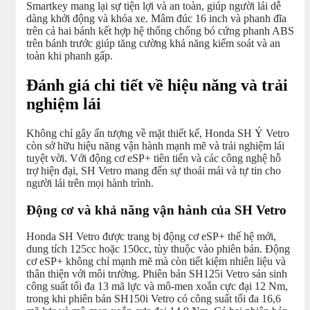
Smartkey mang lại sự tiện lợi và an toàn, giúp người lái dễ
dàng khởi động và khóa xe. Mâm đúc 16 inch và phanh đĩa
trên cả hai bánh kết hợp hệ thống chống bó cứng phanh ABS
trên bánh trước giúp tăng cường khả năng kiểm soát và an
toàn khi phanh gấp.
Đánh giá chi tiết về hiệu năng và trải
nghiệm lái
Không chỉ gây ấn tượng về mặt thiết kế, Honda SH Ý Vetro
còn sở hữu hiệu năng vận hành mạnh mẽ và trải nghiệm lái
tuyệt vời. Với động cơ eSP+ tiên tiến và các công nghệ hỗ
trợ hiện đại, SH Vetro mang đến sự thoải mái và tự tin cho
người lái trên mọi hành trình.
Động cơ và khả năng vận hành của SH Vetro
Honda SH Vetro được trang bị động cơ eSP+ thế hệ mới,
dung tích 125cc hoặc 150cc, tùy thuộc vào phiên bản. Động
cơ eSP+ không chỉ mạnh mẽ mà còn tiết kiệm nhiên liệu và
thân thiện với môi trường. Phiên bản SH125i Vetro sản sinh
công suất tối đa 13 mã lực và mô-men xoắn cực đại 12 Nm,
trong khi phiên bản SH150i Vetro có công suất tối đa 16,6