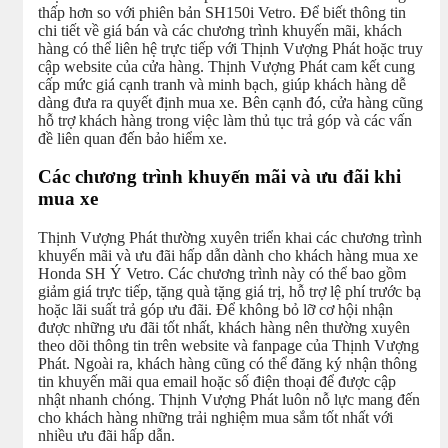
thấp hơn so với phiên bản SH150i Vetro. Để biết thông tin
chi tiết về giá bán và các chương trình khuyến mãi, khách
hàng có thể liên hệ trực tiếp với Thịnh Vượng Phát hoặc truy
cập website của cửa hàng. Thịnh Vượng Phát cam kết cung
cấp mức giá cạnh tranh và minh bạch, giúp khách hàng dễ
dàng đưa ra quyết định mua xe. Bên cạnh đó, cửa hàng cũng
hỗ trợ khách hàng trong việc làm thủ tục trả góp và các vấn
đề liên quan đến bảo hiểm xe.
Các chương trình khuyến mãi và ưu đãi khi
mua xe
Thịnh Vượng Phát thường xuyên triển khai các chương trình
khuyến mãi và ưu đãi hấp dẫn dành cho khách hàng mua xe
Honda SH Ý Vetro. Các chương trình này có thể bao gồm
giảm giá trực tiếp, tặng quà tặng giá trị, hỗ trợ lệ phí trước bạ
hoặc lãi suất trả góp ưu đãi. Để không bỏ lỡ cơ hội nhận
được những ưu đãi tốt nhất, khách hàng nên thường xuyên
theo dõi thông tin trên website và fanpage của Thịnh Vượng
Phát. Ngoài ra, khách hàng cũng có thể đăng ký nhận thông
tin khuyến mãi qua email hoặc số điện thoại để được cập
nhật nhanh chóng. Thịnh Vượng Phát luôn nỗ lực mang đến
cho khách hàng những trải nghiệm mua sắm tốt nhất với
nhiều ưu đãi hấp dẫn.