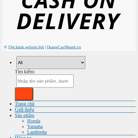
©
Vận hành website bởi
|
QuangCaoNhanh.vn
Tìm kiếm:
Trang chủ
Giới thiệu
Sản phẩm
Honda
Yamaha
Lambretta
Hãng xe