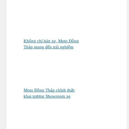
chọn giữa Vetro Green và
Vetro Blue
Không chỉ bán xe, Moto Đồng
Tháp mang đến trải nghiệm
mua xe máy nhập khẩu khác
biệt như thế nào?
Moto Đồng Tháp chính thức
khai trương Showroom xe
máy cao cấp