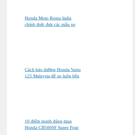
Honda Moto Roma Italia
chính thức đưa các mẫu xe
Honda Made in Italy đến Việt
Nam
Cách bảo dưỡng Honda Vario
125 Malaysia để xe luôn bền
đẹp và vận hành ổn định
10 điểm mạnh đáng mua
Honda CB500SF Super Four
2026