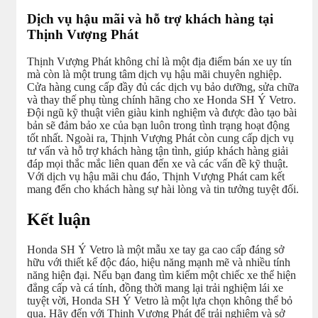
Dịch vụ hậu mãi và hỗ trợ khách hàng tại
Thịnh Vượng Phát
Thịnh Vượng Phát không chỉ là một địa điểm bán xe uy tín
mà còn là một trung tâm dịch vụ hậu mãi chuyên nghiệp.
Cửa hàng cung cấp đầy đủ các dịch vụ bảo dưỡng, sửa chữa
và thay thế phụ tùng chính hãng cho xe Honda SH Ý Vetro.
Đội ngũ kỹ thuật viên giàu kinh nghiệm và được đào tạo bài
bản sẽ đảm bảo xe của bạn luôn trong tình trạng hoạt động
tốt nhất. Ngoài ra, Thịnh Vượng Phát còn cung cấp dịch vụ
tư vấn và hỗ trợ khách hàng tận tình, giúp khách hàng giải
đáp mọi thắc mắc liên quan đến xe và các vấn đề kỹ thuật.
Với dịch vụ hậu mãi chu đáo, Thịnh Vượng Phát cam kết
mang đến cho khách hàng sự hài lòng và tin tưởng tuyệt đối.
Kết luận
Honda SH Ý Vetro là một mẫu xe tay ga cao cấp đáng sở
hữu với thiết kế độc đáo, hiệu năng mạnh mẽ và nhiều tính
năng hiện đại. Nếu bạn đang tìm kiếm một chiếc xe thể hiện
đẳng cấp và cá tính, đồng thời mang lại trải nghiệm lái xe
tuyệt vời, Honda SH Ý Vetro là một lựa chọn không thể bỏ
qua. Hãy đến với Thịnh Vượng Phát để trải nghiệm và sở