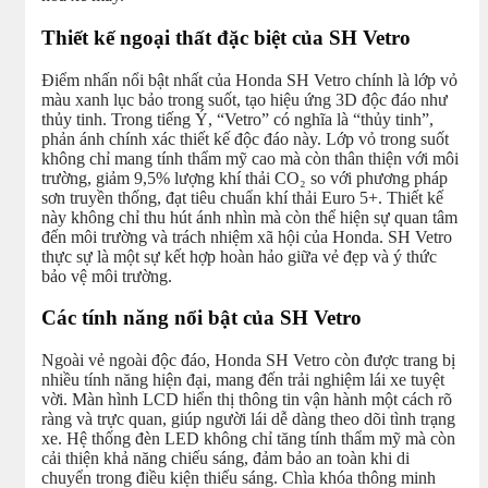
Thiết kế ngoại thất đặc biệt của SH Vetro
Điểm nhấn nổi bật nhất của Honda SH Vetro chính là lớp vỏ
màu xanh lục bảo trong suốt, tạo hiệu ứng 3D độc đáo như
thủy tinh. Trong tiếng Ý, “Vetro” có nghĩa là “thủy tinh”,
phản ánh chính xác thiết kế độc đáo này. Lớp vỏ trong suốt
không chỉ mang tính thẩm mỹ cao mà còn thân thiện với môi
trường, giảm 9,5% lượng khí thải CO₂ so với phương pháp
sơn truyền thống, đạt tiêu chuẩn khí thải Euro 5+. Thiết kế
này không chỉ thu hút ánh nhìn mà còn thể hiện sự quan tâm
đến môi trường và trách nhiệm xã hội của Honda. SH Vetro
thực sự là một sự kết hợp hoàn hảo giữa vẻ đẹp và ý thức
bảo vệ môi trường.
Các tính năng nổi bật của SH Vetro
Ngoài vẻ ngoài độc đáo, Honda SH Vetro còn được trang bị
nhiều tính năng hiện đại, mang đến trải nghiệm lái xe tuyệt
vời. Màn hình LCD hiển thị thông tin vận hành một cách rõ
ràng và trực quan, giúp người lái dễ dàng theo dõi tình trạng
xe. Hệ thống đèn LED không chỉ tăng tính thẩm mỹ mà còn
cải thiện khả năng chiếu sáng, đảm bảo an toàn khi di
chuyển trong điều kiện thiếu sáng. Chìa khóa thông minh