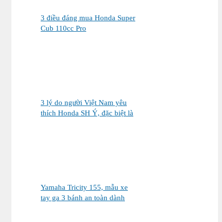
3 điều đáng mua Honda Super
Cub 110cc Pro
3 lý do người Việt Nam yêu
thích Honda SH Ý, đặc biệt là
phiên bản Vetro Xanh Ngọc
Lục Bảo
Yamaha Tricity 155, mẫu xe
tay ga 3 bánh an toàn dành
cho gia đình