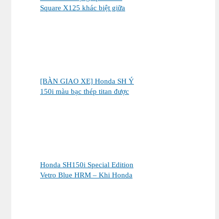
Square X125 khác biệt giữa
thị trường xe tay ga 125cc
[BÀN GIAO XE] Honda SH Ý
150i màu bạc thép titan được
bàn giao đến chị khách dễ
thương – Khi sự tinh tế tìm
đúng chủ nhân
Honda SH150i Special Edition
Vetro Blue HRM – Khi Honda
SH Made in Italy bước sang
một chương mới tại Việt Nam