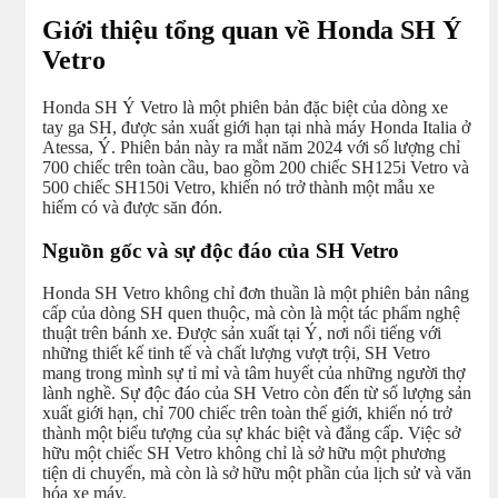
Giới thiệu tổng quan về Honda SH Ý
Vetro
Honda SH Ý Vetro là một phiên bản đặc biệt của dòng xe
tay ga SH, được sản xuất giới hạn tại nhà máy Honda Italia ở
Atessa, Ý. Phiên bản này ra mắt năm 2024 với số lượng chỉ
700 chiếc trên toàn cầu, bao gồm 200 chiếc SH125i Vetro và
500 chiếc SH150i Vetro, khiến nó trở thành một mẫu xe
hiếm có và được săn đón.
Nguồn gốc và sự độc đáo của SH Vetro
Honda SH Vetro không chỉ đơn thuần là một phiên bản nâng
cấp của dòng SH quen thuộc, mà còn là một tác phẩm nghệ
thuật trên bánh xe. Được sản xuất tại Ý, nơi nổi tiếng với
những thiết kế tinh tế và chất lượng vượt trội, SH Vetro
mang trong mình sự tỉ mỉ và tâm huyết của những người thợ
lành nghề. Sự độc đáo của SH Vetro còn đến từ số lượng sản
xuất giới hạn, chỉ 700 chiếc trên toàn thế giới, khiến nó trở
thành một biểu tượng của sự khác biệt và đẳng cấp. Việc sở
hữu một chiếc SH Vetro không chỉ là sở hữu một phương
tiện di chuyển, mà còn là sở hữu một phần của lịch sử và văn
hóa xe máy.