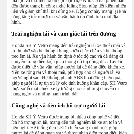
mã lực và mô-men xoắn cực đại 14,9 Nm. Cả hai phiên bản
đều được trang bị công nghệ Idling Stop giúp tiết kiệm nhiên
liệu và giảm khí thải khi dừng xe. Động cơ này mang lại khả
năng tăng tốc mượt mà và vận hành ổn định trên mọi địa
hình.
Trải nghiệm lái và cảm giác lái trên đường
Honda SH Ý Vetro mang đến trải nghiệm lái xe thoải mái và
tự tin nhờ vào hệ thống khung sườn chắc chắn và hệ thống
treo êm ái. Xe vận hành ổn định ở tốc độ cao và dễ dàng di
chuyển trong điều kiện giao thông đô thị đông đúc. Tay lái
được thiết kế vừa vặn, giúp người lái dễ dàng điều khiển xe.
Yên xe rộng rãi và thoải mái, phù hợp cho cả người lái và
người ngồi sau. Hệ thống phanh ABS hoạt động hiệu quả,
giúp người lái tự tin xử lý các tình huống khẩn cấp. SH Vetro
thực sự là một chiếc xe lý tưởng cho cả những chuyến đi
hàng ngày và những hành trình dài.
Công nghệ và tiện ích hỗ trợ người lái
Honda SH Ý Vetro được trang bị nhiều công nghệ và tiện
ích hỗ trợ người lái, mang đến trải nghiệm lái xe an toàn và
tiện nghi. Hệ thống đèn LED chiếu sáng mạnh mẽ, giúp
người lái dễ dàng quan sát và được nhận diện trong điều kiện