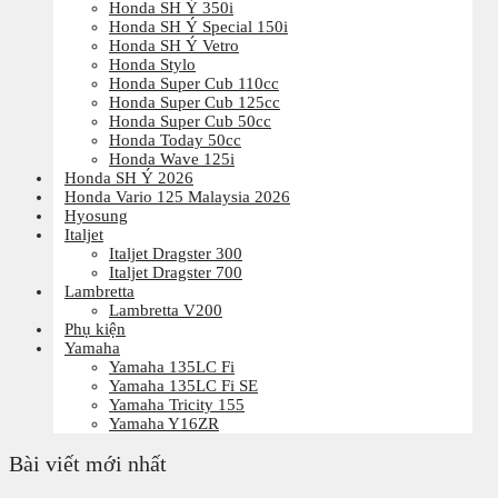
Honda SH Ý 350i
Honda SH Ý Special 150i
Honda SH Ý Vetro
Honda Stylo
Honda Super Cub 110cc
Honda Super Cub 125cc
Honda Super Cub 50cc
Honda Today 50cc
Honda Wave 125i
Honda SH Ý 2026
Honda Vario 125 Malaysia 2026
Hyosung
Italjet
Italjet Dragster 300
Italjet Dragster 700
Lambretta
Lambretta V200
Phụ kiện
Yamaha
Yamaha 135LC Fi
Yamaha 135LC Fi SE
Yamaha Tricity 155
Yamaha Y16ZR
Bài viết mới nhất