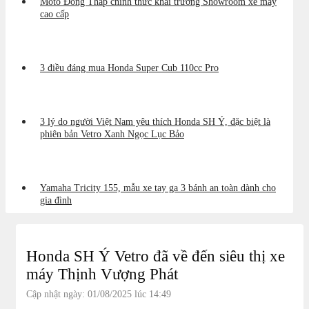
Moto Đồng Tháp chính thức khai trương Showroom xe máy
cao cấp
3 điều đáng mua Honda Super Cub 110cc Pro
3 lý do người Việt Nam yêu thích Honda SH Ý, đặc biệt là
phiên bản Vetro Xanh Ngọc Lục Bảo
Yamaha Tricity 155, mẫu xe tay ga 3 bánh an toàn dành cho
gia đình
Honda SH Ý Vetro đã về đến siêu thị xe
máy Thịnh Vượng Phát
Cập nhật ngày: 01/08/2025 lúc 14:49