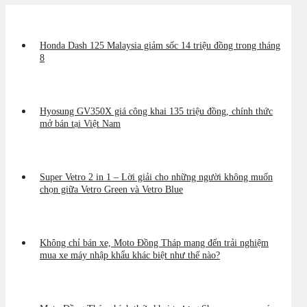
Honda Dash 125 Malaysia giảm sốc 14 triệu đồng trong tháng
8
Hyosung GV350X giá công khai 135 triệu đồng, chính thức
mở bán tại Việt Nam
Super Vetro 2 in 1 – Lời giải cho những người không muốn
chọn giữa Vetro Green và Vetro Blue
Không chỉ bán xe, Moto Đồng Tháp mang đến trải nghiệm
mua xe máy nhập khẩu khác biệt như thế nào?