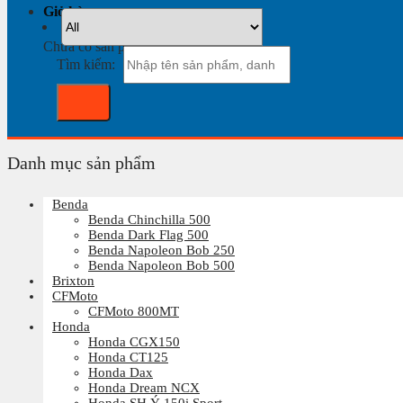
Giỏ hàng
Chưa có sản phẩm trong giỏ hàng.
Tìm kiếm:
Danh mục sản phẩm
Benda
Benda Chinchilla 500
Benda Dark Flag 500
Benda Napoleon Bob 250
Benda Napoleon Bob 500
Brixton
CFMoto
CFMoto 800MT
Honda
Honda CGX150
Honda CT125
Honda Dax
Honda Dream NCX