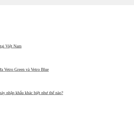
tại Việt Nam
ữa Vetro Green và Vetro Blue
áy nhập khẩu khác biệt như thế nào?