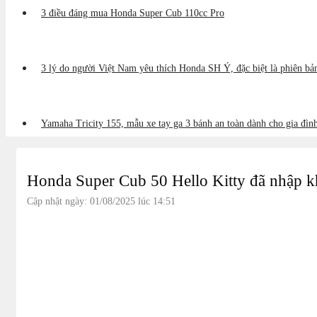
3 điều đáng mua Honda Super Cub 110cc Pro
3 lý do người Việt Nam yêu thích Honda SH Ý, đặc biệt là phiên b
Yamaha Tricity 155, mẫu xe tay ga 3 bánh an toàn dành cho gia đìn
Honda Super Cub 50 Hello Kitty đã nhập 
Cập nhật ngày: 01/08/2025 lúc 14:51