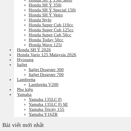
Honda SH Ý 150i Sport
Honda SH Ý 350i
Honda SH Ý Special 150i
Honda SH Ý Vetro
Honda Stylo
Honda Super Cub 110cc
Honda Super Cub 125cc
Honda Super Cub 50cc
Honda Today 50cc
Honda Wave 125i
Honda SH Ý 2026
Honda Vario 125 Malaysia 2026
Hyosung
Italjet
Italjet Dragster 300
Italjet Dragster 700
Lambretta
Lambretta V200
Phụ kiện
Yamaha
Yamaha 135LC Fi
Yamaha 135LC Fi SE
Yamaha Tricity 155
Yamaha Y16ZR
Bài viết mới nhất