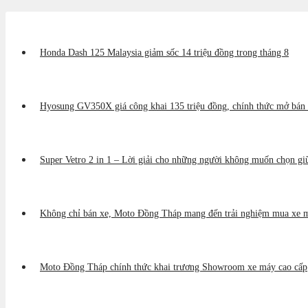
Honda Dash 125 Malaysia giảm sốc 14 triệu đồng trong tháng 8
Hyosung GV350X giá công khai 135 triệu đồng, chính thức mở bán 
Super Vetro 2 in 1 – Lời giải cho những người không muốn chọn gi
Không chỉ bán xe, Moto Đồng Tháp mang đến trải nghiệm mua xe m
Moto Đồng Tháp chính thức khai trương Showroom xe máy cao cấp