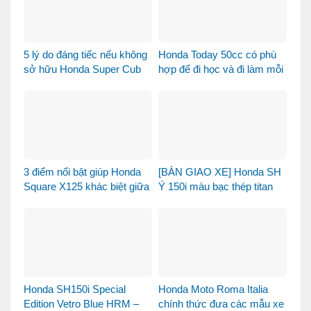
5 lý do đáng tiếc nếu không
Honda Today 50cc có phù
sở hữu Honda Super Cub
hợp để đi học và đi làm mỗi
110 Fujisan
ngày?
3 điểm nổi bật giúp Honda
[BÀN GIAO XE] Honda SH
Square X125 khác biệt giữa
Ý 150i màu bạc thép titan
thị trường xe tay ga 125cc
được bàn giao đến chị
khách dễ thương – Khi sự
tinh tế tìm đúng chủ nhân
Honda SH150i Special
Honda Moto Roma Italia
Edition Vetro Blue HRM –
chính thức đưa các mẫu xe