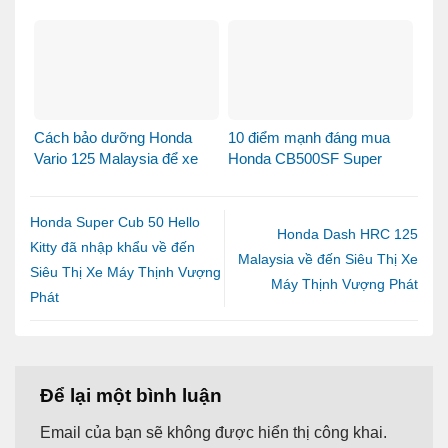
Khi Honda SH Made in Italy
Honda Made in Italy đến
bước sang một chương
Việt Nam
mới tại Việt Nam
Cách bảo dưỡng Honda
10 điểm mạnh đáng mua
Vario 125 Malaysia để xe
Honda CB500SF Super
luôn bền đẹp và vận hành
Four 2026
ổn định
Honda Super Cub 50 Hello
Honda Dash HRC 125
Kitty đã nhập khẩu về đến
Malaysia về đến Siêu Thị Xe
Siêu Thị Xe Máy Thịnh Vượng
Máy Thịnh Vượng Phát
Phát
Để lại một bình luận
Email của bạn sẽ không được hiển thị công khai.