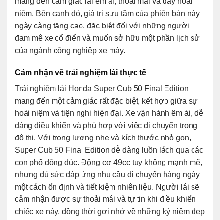
mang đến cảm giác lái êm ái, thoải mái và đầy hoài
niệm. Bên cạnh đó, giá trị sưu tầm của phiên bản này
ngày càng tăng cao, đặc biệt đối với những người
đam mê xe cổ điển và muốn sở hữu một phần lịch sử
của ngành công nghiệp xe máy.
Cảm nhận về trải nghiệm lái thực tế
Trải nghiệm lái Honda Super Cub 50 Final Edition
mang đến một cảm giác rất đặc biệt, kết hợp giữa sự
hoài niệm và tiện nghi hiện đại. Xe vận hành êm ái, dễ
dàng điều khiển và phù hợp với việc di chuyển trong
đô thị. Với trọng lượng nhẹ và kích thước nhỏ gọn,
Super Cub 50 Final Edition dễ dàng luồn lách qua các
con phố đông đúc. Động cơ 49cc tuy không mạnh mẽ,
nhưng đủ sức đáp ứng nhu cầu di chuyển hàng ngày
một cách ổn định và tiết kiệm nhiên liệu. Người lái sẽ
cảm nhận được sự thoải mái và tự tin khi điều khiển
chiếc xe này, đồng thời gợi nhớ về những kỷ niệm đẹp