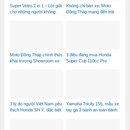
Super Vetro 2 in 1 – Lời giải
Không chỉ bán xe, Moto
cho những người không
Đồng Tháp mang đến trải
muốn chọn giữa Vetro
nghiệm mua xe máy nhập
Green và Vetro Blue
khẩu khác biệt như thế nào?
Moto Đồng Tháp chính thức
3 điều đáng mua Honda
khai trương Showroom xe
Super Cub 110cc Pro
máy cao cấp
3 lý do người Việt Nam yêu
Yamaha Tricity 155, mẫu xe
thích Honda SH Ý, đặc biệt
tay ga 3 bánh an toàn dành
là phiên bản Vetro Xanh
cho gia đình
Ngọc Lục Bảo