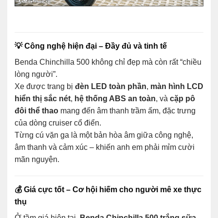
💡 Công nghệ hiện đại – Đầy đủ và tinh tế
Benda Chinchilla 500 không chỉ đẹp mà còn rất “chiều
lòng người”.
Xe được trang bị
đèn LED toàn phần
,
màn hình LCD
hiển thị sắc nét
,
hệ thống ABS an toàn
, và
cặp pô
đôi thể thao
mang đến âm thanh trầm ấm, đặc trưng
của dòng cruiser cổ điển.
Từng cú vặn ga là một bản hòa âm giữa công nghệ,
âm thanh và cảm xúc – khiến anh em phải mỉm cười
mãn nguyện.
💰 Giá cực tốt – Cơ hội hiếm cho người mê xe thực
thụ
Ở tầm giá hiện tại,
Benda Chinchilla 500 trắng sữa