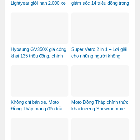
Lightyear giới hạn 2.000 xe
giảm sốc 14 triệu đồng trong
– Xe sưu tầm hay phương
tháng 8
tiện đi lại?
Hyosung GV350X giá công
Super Vetro 2 in 1 – Lời giải
khai 135 triệu đồng, chính
cho những người không
thức mở bán tại Việt Nam
muốn chọn giữa Vetro
Green và Vetro Blue
Không chỉ bán xe, Moto
Moto Đồng Tháp chính thức
Đồng Tháp mang đến trải
khai trương Showroom xe
nghiệm mua xe máy nhập
máy cao cấp
khẩu khác biệt như thế nào?