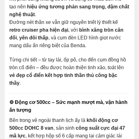
tạo nên
hiệu ứng tương phản sang trọng, đậm chất
nghệ thuật
.
Đường nét thân xe vẫn giữ nguyên triết lý thiết kế
retro cruiser pha hiện đại
, với
bình xăng tròn cân
đối
,
yên đôi thấp
, và cụm đèn LED hình giọt nước
mang dấu ấn riêng biệt của Benda.
Từng chi tiết – từ tay lái, ốp pô, cho đến cụm đồng hồ
tròn cổ điển – đều được hoàn thiện tinh xảo, toát lên
vẻ đẹp cổ điển kết hợp tinh thần thủ công bậc
thầy
.
⚙️ Động cơ 500cc – Sức mạnh mượt mà, vận hành
ấn tượng
Bên trong vẻ ngoài thanh lịch ấy là
khối động cơ
500cc DOHC 8 van
, sản sinh
công suất cực đại 47
mã lực
, kết hợp hộp số 6 cấp mang lại cảm giác lái