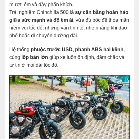
mượt, êm và đầy phấn khích.
Trải nghiệm Chinchilla 500 là
sự cân bằng hoàn hảo
giữa sức mạnh và độ êm ái
, vừa đủ bốc để thỏa mãn
niềm vui tốc độ, nhưng vẫn tinh tế, nhẹ nhàng khi dạo
phố hoặc di chuyển đường dài.
Hệ thống
phuộc trước USD, phanh ABS hai kênh
,
cùng
lốp bản lớn
giúp xe luôn ổn định, đầm chắc và
tự tin ở mọi dải tốc độ.