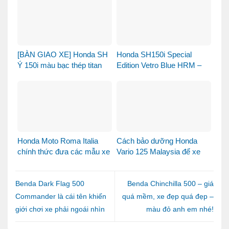
[BÀN GIAO XE] Honda SH
Honda SH150i Special
Ý 150i màu bạc thép titan
Edition Vetro Blue HRM –
được bàn giao đến chị
Khi Honda SH Made in Italy
khách dễ thương – Khi sự
bước sang một chương
tinh tế tìm đúng chủ nhân
mới tại Việt Nam
Honda Moto Roma Italia
Cách bảo dưỡng Honda
chính thức đưa các mẫu xe
Vario 125 Malaysia để xe
Honda Made in Italy đến
luôn bền đẹp và vận hành
Việt Nam
ổn định
Benda Dark Flag 500
Benda Chinchilla 500 – giá
Commander là cái tên khiến
quá mềm, xe đẹp quá đẹp –
giới chơi xe phải ngoái nhìn
màu đỏ anh em nhé!