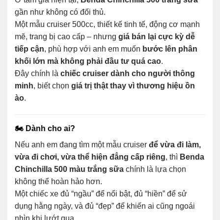
gần như không có đối thủ.
Một mẫu cruiser 500cc, thiết kế tinh tế, động cơ mạnh
mẽ, trang bị cao cấp – nhưng
giá bán lại cực kỳ dễ
tiếp cận
, phù hợp với anh em muốn
bước lên phân
khối lớn mà không phải đầu tư quá cao
.
Đây chính là
chiếc cruiser dành cho người thông
minh
, biết chọn
giá trị thật thay vì thương hiệu ồn
ào
.
🏍️ Dành cho ai?
Nếu anh em đang tìm một mẫu cruiser
để vừa đi làm,
vừa đi chơi, vừa thể hiện đẳng cấp riêng
, thì
Benda
Chinchilla 500 màu trắng sữa
chính là lựa chọn
không thể hoàn hảo hơn.
Một chiếc xe đủ “ngầu” để nổi bật, đủ “hiền” để sử
dụng hằng ngày, và đủ “đẹp” để khiến ai cũng ngoái
nhìn khi lướt qua.