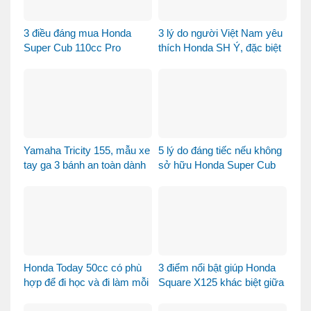
3 điều đáng mua Honda
3 lý do người Việt Nam yêu
Super Cub 110cc Pro
thích Honda SH Ý, đặc biệt
là phiên bản Vetro Xanh
Ngọc Lục Bảo
Yamaha Tricity 155, mẫu xe
5 lý do đáng tiếc nếu không
tay ga 3 bánh an toàn dành
sở hữu Honda Super Cub
cho gia đình
110 Fujisan
Honda Today 50cc có phù
3 điểm nổi bật giúp Honda
hợp để đi học và đi làm mỗi
Square X125 khác biệt giữa
ngày?
thị trường xe tay ga 125cc