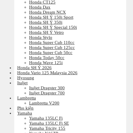
Honda CT125
Honda Dax
Honda Dream NCX
Honda SH Ý 150i Sport
Honda SH Ý 350i
Honda SH Ý Special 150i
Honda SH Ý Vetro
Honda Stylo
Honda Super Cub 110cc
Honda Super Cub 125cc
Honda Super Cub 50cc
Honda Today 50cc
Honda Wave 125i
Honda SH Ý 2026
Honda Vario 125 Malaysia 2026
Hyosung
Italjet
Italjet Dragster 300
Italjet Dragster 700
Lambretta
Lambretta V200
Phụ kiện
Yamaha
Yamaha 135LC Fi
Yamaha 135LC Fi SE
Yamaha Tricity 155