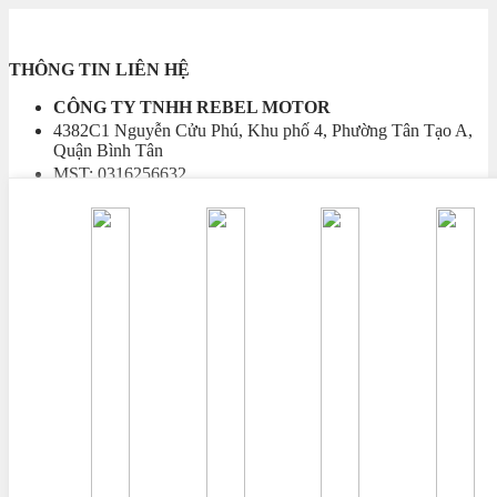
THÔNG TIN LIÊN HỆ
CÔNG TY TNHH REBEL MOTOR
4382C1 Nguyễn Cửu Phú, Khu phố 4, Phường Tân Tạo A,
Quận Bình Tân
MST: 0316256632
Hotline:
- Võ Quốc Dương (hỗ trợ đại lý)
0979059333
HƯỚNG DẪN & CHÍNH SÁCH
Hướng dẫn mua hàng và thanh toán
Chính sách giao hàng
Chính sách bảo hành
Chính sách bảo mật thông tin
Chính sách đổi trả và hoàn tiền
ĐIỀU HƯỚNG
Giới thiệu Công ty
Tuyển dụng nhân viên
Góp ý thông tin