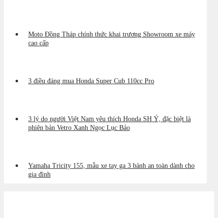
Moto Đồng Tháp chính thức khai trương Showroom xe máy
cao cấp
3 điều đáng mua Honda Super Cub 110cc Pro
3 lý do người Việt Nam yêu thích Honda SH Ý, đặc biệt là
phiên bản Vetro Xanh Ngọc Lục Bảo
Yamaha Tricity 155, mẫu xe tay ga 3 bánh an toàn dành cho
gia đình