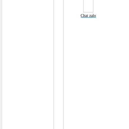
Chat zalo
©
Vận hành website bởi
|
QuangCaoNhanh.vn
Tìm kiếm:
Trang chủ