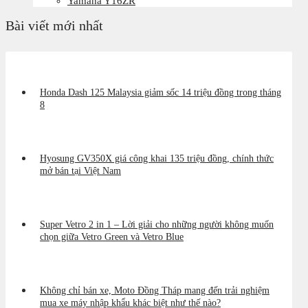
Yamaha Y16ZR
Bài viết mới nhất
Honda Dash 125 Malaysia giảm sốc 14 triệu đồng trong tháng
8
Hyosung GV350X giá công khai 135 triệu đồng, chính thức
mở bán tại Việt Nam
Super Vetro 2 in 1 – Lời giải cho những người không muốn
chọn giữa Vetro Green và Vetro Blue
Không chỉ bán xe, Moto Đồng Tháp mang đến trải nghiệm
mua xe máy nhập khẩu khác biệt như thế nào?