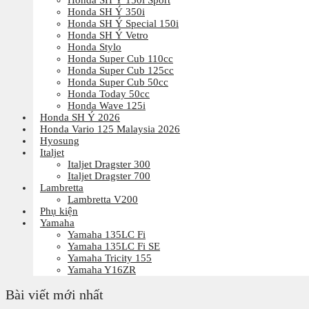
Honda SH Ý 150i Sport
Honda SH Ý 350i
Honda SH Ý Special 150i
Honda SH Ý Vetro
Honda Stylo
Honda Super Cub 110cc
Honda Super Cub 125cc
Honda Super Cub 50cc
Honda Today 50cc
Honda Wave 125i
Honda SH Ý 2026
Honda Vario 125 Malaysia 2026
Hyosung
Italjet
Italjet Dragster 300
Italjet Dragster 700
Lambretta
Lambretta V200
Phụ kiện
Yamaha
Yamaha 135LC Fi
Yamaha 135LC Fi SE
Yamaha Tricity 155
Yamaha Y16ZR
Bài viết mới nhất