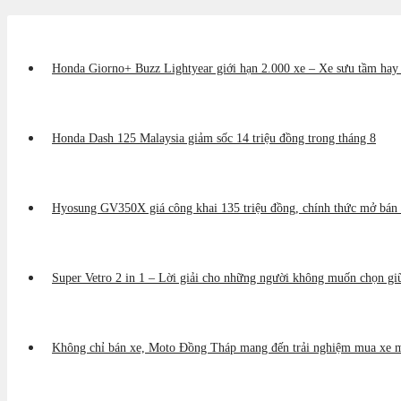
Honda Giorno+ Buzz Lightyear giới hạn 2.000 xe – Xe sưu tầm hay p
Honda Dash 125 Malaysia giảm sốc 14 triệu đồng trong tháng 8
Hyosung GV350X giá công khai 135 triệu đồng, chính thức mở bán 
Super Vetro 2 in 1 – Lời giải cho những người không muốn chọn gi
Không chỉ bán xe, Moto Đồng Tháp mang đến trải nghiệm mua xe m