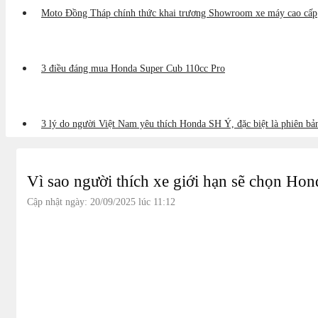
Moto Đồng Tháp chính thức khai trương Showroom xe máy cao cấp
3 điều đáng mua Honda Super Cub 110cc Pro
3 lý do người Việt Nam yêu thích Honda SH Ý, đặc biệt là phiên b
Vì sao người thích xe giới hạn sẽ chọn H
Cập nhật ngày: 20/09/2025 lúc 11:12