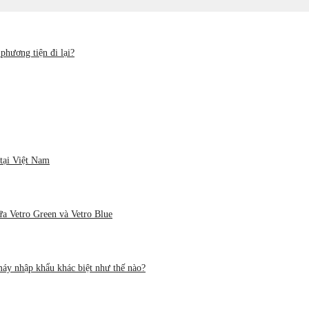
hương tiện đi lại?
tại Việt Nam
ữa Vetro Green và Vetro Blue
áy nhập khẩu khác biệt như thế nào?