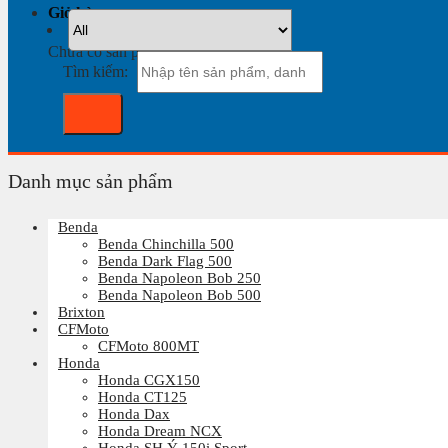
Giỏ hàng
Chưa có sản phẩm trong giỏ hàng.
Tìm kiếm:
Danh mục sản phẩm
Benda
Benda Chinchilla 500
Benda Dark Flag 500
Benda Napoleon Bob 250
Benda Napoleon Bob 500
Brixton
CFMoto
CFMoto 800MT
Honda
Honda CGX150
Honda CT125
Honda Dax
Honda Dream NCX