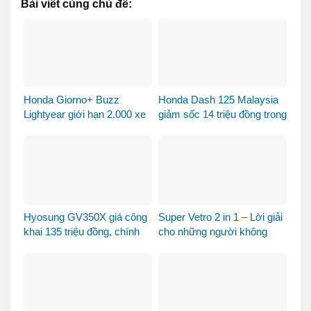
Bài viết cùng chủ đề:
Honda Giorno+ Buzz
Honda Dash 125 Malaysia
Lightyear giới hạn 2.000 xe
giảm sốc 14 triệu đồng trong
– Xe sưu tầm hay phương
tháng 8
tiện đi lại?
Hyosung GV350X giá công
Super Vetro 2 in 1 – Lời giải
khai 135 triệu đồng, chính
cho những người không
thức mở bán tại Việt Nam
muốn chọn giữa Vetro
Green và Vetro Blue