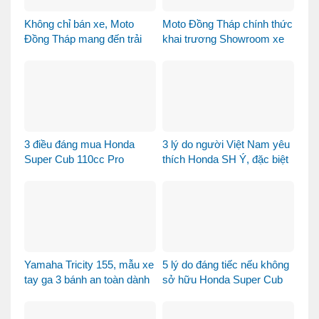
Không chỉ bán xe, Moto
Moto Đồng Tháp chính thức
Đồng Tháp mang đến trải
khai trương Showroom xe
nghiệm mua xe máy nhập
máy cao cấp
khẩu khác biệt như thế nào?
3 điều đáng mua Honda
3 lý do người Việt Nam yêu
Super Cub 110cc Pro
thích Honda SH Ý, đặc biệt
là phiên bản Vetro Xanh
Ngọc Lục Bảo
Yamaha Tricity 155, mẫu xe
5 lý do đáng tiếc nếu không
tay ga 3 bánh an toàn dành
sở hữu Honda Super Cub
cho gia đình
110 Fujisan