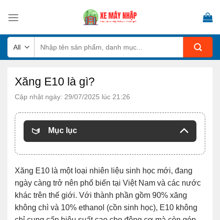
Skip
to
content
Tìm
kiếm:
Xăng E10 là gì?
Cập nhật ngày: 29/07/2025 lúc 21:26
Mục lục
Xăng E10 là một loại nhiên liệu sinh học mới, đang
ngày càng trở nên phổ biến tại Việt Nam và các nước
khác trên thế giới. Với thành phần gồm 90% xăng
không chì và 10% ethanol (cồn sinh học), E10 không
chỉ cung cấp hiệu suất cao cho động cơ mà còn góp