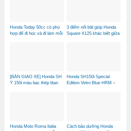
Honda Today 50cc có phù
3 điểm nổi bật giúp Honda
hợp để đi học và đi làm mỗi
Square X125 khác biệt giữa
ngày?
thị trường xe tay ga 125cc
[BÀN GIAO XE] Honda SH
Honda SH150i Special
Ý 150i màu bạc thép titan
Edition Vetro Blue HRM –
được bàn giao đến chị
Khi Honda SH Made in Italy
khách dễ thương – Khi sự
bước sang một chương
tinh tế tìm đúng chủ nhân
mới tại Việt Nam
Honda Moto Roma Italia
Cách bảo dưỡng Honda