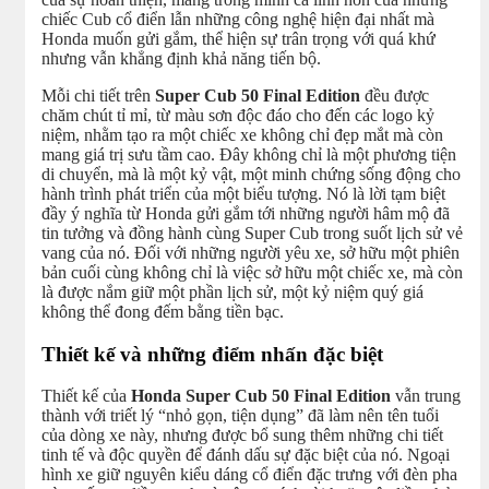
chiếc Cub cổ điển lẫn những công nghệ hiện đại nhất mà
Honda muốn gửi gắm, thể hiện sự trân trọng với quá khứ
nhưng vẫn khẳng định khả năng tiến bộ.
Mỗi chi tiết trên
Super Cub 50 Final Edition
đều được
chăm chút tỉ mỉ, từ màu sơn độc đáo cho đến các logo kỷ
niệm, nhằm tạo ra một chiếc xe không chỉ đẹp mắt mà còn
mang giá trị sưu tầm cao. Đây không chỉ là một phương tiện
di chuyển, mà là một kỷ vật, một minh chứng sống động cho
hành trình phát triển của một biểu tượng. Nó là lời tạm biệt
đầy ý nghĩa từ Honda gửi gắm tới những người hâm mộ đã
tin tưởng và đồng hành cùng Super Cub trong suốt lịch sử vẻ
vang của nó. Đối với những người yêu xe, sở hữu một phiên
bản cuối cùng không chỉ là việc sở hữu một chiếc xe, mà còn
là được nắm giữ một phần lịch sử, một kỷ niệm quý giá
không thể đong đếm bằng tiền bạc.
Thiết kế và những điểm nhấn đặc biệt
Thiết kế của
Honda Super Cub 50 Final Edition
vẫn trung
thành với triết lý “nhỏ gọn, tiện dụng” đã làm nên tên tuổi
của dòng xe này, nhưng được bổ sung thêm những chi tiết
tinh tế và độc quyền để đánh dấu sự đặc biệt của nó. Ngoại
hình xe giữ nguyên kiểu dáng cổ điển đặc trưng với đèn pha