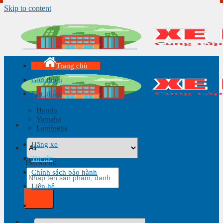
Skip to content
Trang chủ
Giới thiệu
Sản phẩm
Honda
Yamaha
Lambretta
Hãng xe
Tin tức
Tìm kiếm:
Chính sách bảo hành
Liên hệ
Giỏ hàng