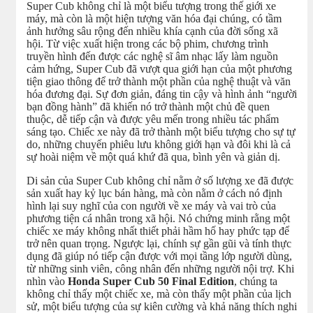
Super Cub không chỉ là một biểu tượng trong thế giới xe
máy, mà còn là một hiện tượng văn hóa đại chúng, có tầm
ảnh hưởng sâu rộng đến nhiều khía cạnh của đời sống xã
hội. Từ việc xuất hiện trong các bộ phim, chương trình
truyền hình đến được các nghệ sĩ âm nhạc lấy làm nguồn
cảm hứng, Super Cub đã vượt qua giới hạn của một phương
tiện giao thông để trở thành một phần của nghệ thuật và văn
hóa đương đại. Sự đơn giản, đáng tin cậy và hình ảnh “người
bạn đồng hành” đã khiến nó trở thành một chủ đề quen
thuộc, dễ tiếp cận và được yêu mến trong nhiều tác phẩm
sáng tạo. Chiếc xe này đã trở thành một biểu tượng cho sự tự
do, những chuyến phiêu lưu không giới hạn và đôi khi là cả
sự hoài niệm về một quá khứ đã qua, bình yên và giản dị.
Di sản của Super Cub không chỉ nằm ở số lượng xe đã được
sản xuất hay kỷ lục bán hàng, mà còn nằm ở cách nó định
hình lại suy nghĩ của con người về xe máy và vai trò của
phương tiện cá nhân trong xã hội. Nó chứng minh rằng một
chiếc xe máy không nhất thiết phải hầm hố hay phức tạp để
trở nên quan trọng. Ngược lại, chính sự gần gũi và tính thực
dụng đã giúp nó tiếp cận được với mọi tầng lớp người dùng,
từ những sinh viên, công nhân đến những người nội trợ. Khi
nhìn vào
Honda Super Cub 50 Final Edition
, chúng ta
không chỉ thấy một chiếc xe, mà còn thấy một phần của lịch
sử, một biểu tượng của sự kiên cường và khả năng thích nghi