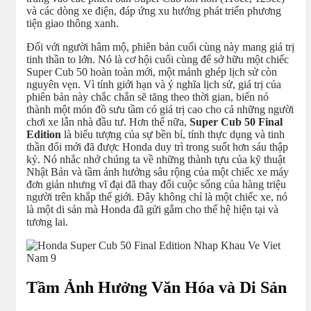
và các dòng xe điện, đáp ứng xu hướng phát triển phương
tiện giao thông xanh.
Đối với người hâm mộ, phiên bản cuối cùng này mang giá trị
tinh thần to lớn. Nó là cơ hội cuối cùng để sở hữu một chiếc
Super Cub 50 hoàn toàn mới, một mảnh ghép lịch sử còn
nguyên vẹn. Vì tính giới hạn và ý nghĩa lịch sử, giá trị của
phiên bản này chắc chắn sẽ tăng theo thời gian, biến nó
thành một món đồ sưu tầm có giá trị cao cho cả những người
chơi xe lẫn nhà đầu tư. Hơn thế nữa,
Super Cub 50 Final
Edition
là biểu tượng của sự bền bỉ, tính thực dụng và tinh
thần đổi mới đã được Honda duy trì trong suốt hơn sáu thập
kỷ. Nó nhắc nhở chúng ta về những thành tựu của kỹ thuật
Nhật Bản và tầm ảnh hưởng sâu rộng của một chiếc xe máy
đơn giản nhưng vĩ đại đã thay đổi cuộc sống của hàng triệu
người trên khắp thế giới. Đây không chỉ là một chiếc xe, nó
là một di sản mà Honda đã gửi gắm cho thế hệ hiện tại và
tương lai.
Tầm Ảnh Hưởng Văn Hóa và Di Sản