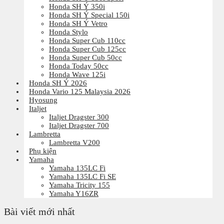
Honda SH Ý 350i
Honda SH Ý Special 150i
Honda SH Ý Vetro
Honda Stylo
Honda Super Cub 110cc
Honda Super Cub 125cc
Honda Super Cub 50cc
Honda Today 50cc
Honda Wave 125i
Honda SH Ý 2026
Honda Vario 125 Malaysia 2026
Hyosung
Italjet
Italjet Dragster 300
Italjet Dragster 700
Lambretta
Lambretta V200
Phụ kiện
Yamaha
Yamaha 135LC Fi
Yamaha 135LC Fi SE
Yamaha Tricity 155
Yamaha Y16ZR
Bài viết mới nhất