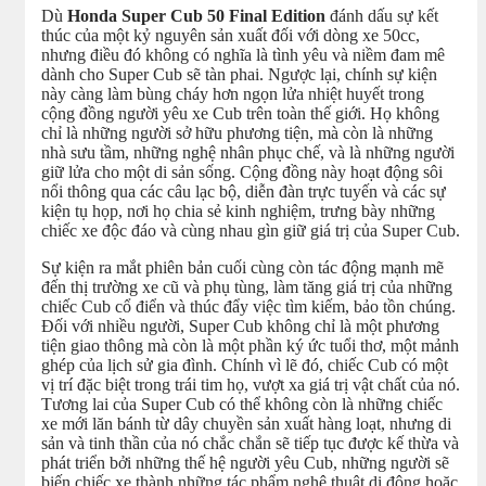
Dù
Honda Super Cub 50 Final Edition
đánh dấu sự kết
thúc của một kỷ nguyên sản xuất đối với dòng xe 50cc,
nhưng điều đó không có nghĩa là tình yêu và niềm đam mê
dành cho Super Cub sẽ tàn phai. Ngược lại, chính sự kiện
này càng làm bùng cháy hơn ngọn lửa nhiệt huyết trong
cộng đồng người yêu xe Cub trên toàn thế giới. Họ không
chỉ là những người sở hữu phương tiện, mà còn là những
nhà sưu tầm, những nghệ nhân phục chế, và là những người
giữ lửa cho một di sản sống. Cộng đồng này hoạt động sôi
nổi thông qua các câu lạc bộ, diễn đàn trực tuyến và các sự
kiện tụ họp, nơi họ chia sẻ kinh nghiệm, trưng bày những
chiếc xe độc đáo và cùng nhau gìn giữ giá trị của Super Cub.
Sự kiện ra mắt phiên bản cuối cùng còn tác động mạnh mẽ
đến thị trường xe cũ và phụ tùng, làm tăng giá trị của những
chiếc Cub cổ điển và thúc đẩy việc tìm kiếm, bảo tồn chúng.
Đối với nhiều người, Super Cub không chỉ là một phương
tiện giao thông mà còn là một phần ký ức tuổi thơ, một mảnh
ghép của lịch sử gia đình. Chính vì lẽ đó, chiếc Cub có một
vị trí đặc biệt trong trái tim họ, vượt xa giá trị vật chất của nó.
Tương lai của Super Cub có thể không còn là những chiếc
xe mới lăn bánh từ dây chuyền sản xuất hàng loạt, nhưng di
sản và tinh thần của nó chắc chắn sẽ tiếp tục được kế thừa và
phát triển bởi những thế hệ người yêu Cub, những người sẽ
biến chiếc xe thành những tác phẩm nghệ thuật di động hoặc