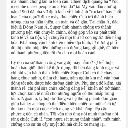
mà nhanh chóng lan ra toàn cầu. Chiến dịch quảng bá “You
meet the nicest people on a Honda” tại Mỹ vào đầu những
năm 1960 đã phá vỡ định kiến về hình ảnh “rocker” hay “nổi
loạn” của người đi xe máy, đưa chiếc Cub trở thành biểu
tượng của sự thân thiện, an toàn và dễ gần. Tại châu Á, đặc
biệt là Đông Nam Á, Super Cub nhanh chóng trở thành
phương tiện vận chuyển chính, đóng góp vào sự phát triển
kinh tế và xã hội, vận chuyển mọi thứ từ con người đến hàng
hóa. Khả năng vận hành trên nhiều địa hình, từ đường phố
đô thị nhộn nhịp đến những con đường làng gồ ghề, đã biến
nó thành phương tiện tối ưu cho mọi hoàn cảnh.
Lý do của sự thành công vang dội này nằm ở sự kết hợp
hoàn hảo giữa thiết kế thực dụng, độ bền đáng kinh ngạc và
chi phí vận hành thấp. Một chiếc Super Cub có thể chạy
hàng chục nghìn, thậm chí hàng trăm nghìn km mà vẫn hoạt
động tốt nếu được bảo dưỡng định kỳ. Phụ tùng dễ kiếm, giá
thành rẻ, chi phí sửa chữa không đáng kể, khiến nó trở thành
lựa chọn kinh tế nhất cho những người có thu nhập trung
bình. Ngoài ra, ly hợp tự động và hệ thống phanh đơn giản
giúp bất kỳ ai cũng có thể điều khiển chiếc xe một cách tự
tin, tạo nên một cuộc cách mạng về khả năng tiếp cận
phương tiện cá nhân. Tôi vẫn nhớ ông nội mình thường nói
rằng chiếc Cub là “con ngựa sắt trung thành nhất”, một minh
chứng cho sự tin cậy tuyệt đối mà chiếc xe mang lại.