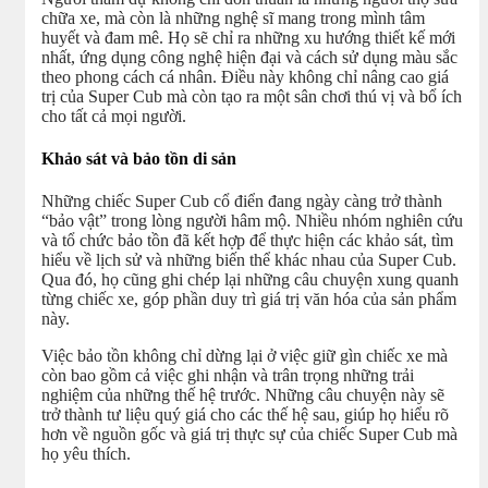
chữa xe, mà còn là những nghệ sĩ mang trong mình tâm
huyết và đam mê. Họ sẽ chỉ ra những xu hướng thiết kế mới
nhất, ứng dụng công nghệ hiện đại và cách sử dụng màu sắc
theo phong cách cá nhân. Điều này không chỉ nâng cao giá
trị của Super Cub mà còn tạo ra một sân chơi thú vị và bổ ích
cho tất cả mọi người.
Khảo sát và bảo tồn di sản
Những chiếc Super Cub cổ điển đang ngày càng trở thành
“bảo vật” trong lòng người hâm mộ. Nhiều nhóm nghiên cứu
và tổ chức bảo tồn đã kết hợp để thực hiện các khảo sát, tìm
hiểu về lịch sử và những biến thể khác nhau của Super Cub.
Qua đó, họ cũng ghi chép lại những câu chuyện xung quanh
từng chiếc xe, góp phần duy trì giá trị văn hóa của sản phẩm
này.
Việc bảo tồn không chỉ dừng lại ở việc giữ gìn chiếc xe mà
còn bao gồm cả việc ghi nhận và trân trọng những trải
nghiệm của những thế hệ trước. Những câu chuyện này sẽ
trở thành tư liệu quý giá cho các thế hệ sau, giúp họ hiểu rõ
hơn về nguồn gốc và giá trị thực sự của chiếc Super Cub mà
họ yêu thích.