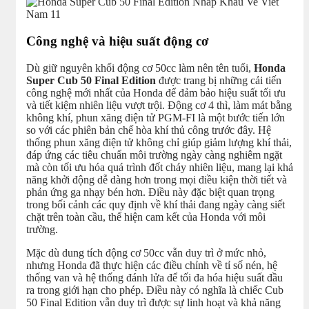
Công nghệ và hiệu suất động cơ
Dù giữ nguyên khối động cơ 50cc làm nên tên tuổi,
Honda
Super Cub 50 Final Edition
được trang bị những cải tiến
công nghệ mới nhất của Honda để đảm bảo hiệu suất tối ưu
và tiết kiệm nhiên liệu vượt trội. Động cơ 4 thì, làm mát bằng
không khí, phun xăng điện tử PGM-FI là một bước tiến lớn
so với các phiên bản chế hòa khí thủ công trước đây. Hệ
thống phun xăng điện tử không chỉ giúp giảm lượng khí thải,
đáp ứng các tiêu chuẩn môi trường ngày càng nghiêm ngặt
mà còn tối ưu hóa quá trình đốt cháy nhiên liệu, mang lại khả
năng khởi động dễ dàng hơn trong mọi điều kiện thời tiết và
phản ứng ga nhạy bén hơn. Điều này đặc biệt quan trọng
trong bối cảnh các quy định về khí thải đang ngày càng siết
chặt trên toàn cầu, thể hiện cam kết của Honda với môi
trường.
Mặc dù dung tích động cơ 50cc vẫn duy trì ở mức nhỏ,
nhưng Honda đã thực hiện các điều chỉnh về tỉ số nén, hệ
thống van và hệ thống đánh lửa để tối đa hóa hiệu suất đầu
ra trong giới hạn cho phép. Điều này có nghĩa là chiếc Cub
50 Final Edition vẫn duy trì được sự linh hoạt và khả năng