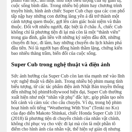
phẩm văn học, âm nhạc như một biểu tượng của sự giản dị,
cuộc sống bình dân. Trong nhiều bộ phim hay chương trình
truyền hình, hình ảnh chiếc Super Cub chạy qua các con phố
tấp nập hay những con đường làng yên ả đã trở thành một
cảnh tượng quen thuộc, gợi lên cảm giác hoài niệm và thân
thuộc. Đối với nhiều người, đặc biệt là ở châu Á, chiếc Cub
không chỉ là phương tiện đi lại mà còn là một “thành viên”
trong gia đình, gắn liền với những kỷ niệm đầu đời, những
chuyến đi học, đi làm, hay những chuyến du lịch khám phá
đầu tiên. Nó là người bạn đồng hành thầm lặng, chứng kiến
bao nhiêu thăng trầm, biến đổi của cuộc sống.
Super Cub trong nghệ thuật và điện ảnh
Sức ảnh hưởng của Super Cub còn lan tỏa mạnh mẽ vào lĩnh
vực nghệ thuật và điện ảnh. Trong nhiều bộ phim mang tính
biểu tượng, từ các tác phẩm điện ảnh Nhật Bản truyền thống
đến những bộ phimHollywood hiện đại, Super Cub thường
xuất hiện như một “nhân vật phụ” đắc lực, góp phần tạo nên
bối cảnh và cảm xúc cho câu chuyện. Ví dụ, trong bộ phim
hoạt hình nổi tiếng “Weathering With You” (Tenki no Ko)
của đạo diễn Makoto Shinkai, chiếc Honda Super Cub 110
(2018) là phương tiện di chuyển chính của nhân vật chính,
không chỉ phục vụ cho việc đi lại mà còn là một phần tô
điểm cho hình ảnh của nhân vật, thể hiện sự giản dị nhưng