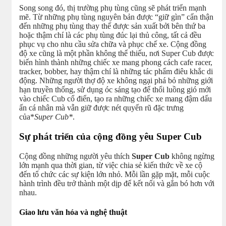
Song song đó, thị trường phụ tùng cũng sẽ phát triển mạnh
mẽ. Từ những phụ tùng nguyên bản được “giữ gìn” cẩn thận
đến những phụ tùng thay thế được sản xuất bởi bên thứ ba
hoặc thậm chí là các phụ tùng đúc lại thủ công, tất cả đều
phục vụ cho nhu cầu sửa chữa và phục chế xe. Cộng đồng
độ xe cũng là một phần không thể thiếu, nơi Super Cub được
biến hình thành những chiếc xe mang phong cách cafe racer,
tracker, bobber, hay thậm chí là những tác phẩm điêu khắc di
động. Những người thợ độ xe không ngại phá bỏ những giới
hạn truyền thống, sử dụng óc sáng tạo để thổi luồng gió mới
vào chiếc Cub cổ điển, tạo ra những chiếc xe mang đậm dấu
ấn cá nhân mà vẫn giữ được nét quyến rũ đặc trưng
của*
Super Cub*
.
Sự phát triển của cộng đồng yêu Super Cub
Cộng đồng những người yêu thích
Super Cub
không ngừng
lớn mạnh qua thời gian, từ việc chia sẻ kiến thức về xe cộ
đến tổ chức các sự kiện lớn nhỏ. Mỗi lần gặp mặt, mỗi cuộc
hành trình đều trở thành một dịp để kết nối và gắn bó hơn với
nhau.
Giao lưu văn hóa và nghệ thuật