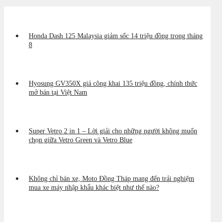
Honda Dash 125 Malaysia giảm sốc 14 triệu đồng trong tháng
8
Hyosung GV350X giá công khai 135 triệu đồng, chính thức
mở bán tại Việt Nam
Super Vetro 2 in 1 – Lời giải cho những người không muốn
chọn giữa Vetro Green và Vetro Blue
Không chỉ bán xe, Moto Đồng Tháp mang đến trải nghiệm
mua xe máy nhập khẩu khác biệt như thế nào?