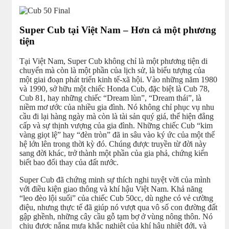
Super Cub tại Việt Nam – Hơn cả một phương
tiện
Tại Việt Nam, Super Cub không chỉ là một phương tiện di
chuyển mà còn là một phần của lịch sử, là biểu tượng của
một giai đoạn phát triển kinh tế-xã hội. Vào những năm 1980
và 1990, sở hữu một chiếc Honda Cub, đặc biệt là Cub 78,
Cub 81, hay những chiếc “Dream lùn”, “Dream thái”, là
niềm mơ ước của nhiều gia đình. Nó không chỉ phục vụ nhu
cầu đi lại hàng ngày mà còn là tài sản quý giá, thể hiện đẳng
cấp và sự thịnh vượng của gia đình. Những chiếc Cub “kim
vàng giọt lệ” hay “đèn tròn” đã in sâu vào ký ức của một thế
hệ lớn lên trong thời kỳ đó. Chúng được truyền từ đời này
sang đời khác, trở thành một phần của gia phả, chứng kiến
biết bao đổi thay của đất nước.
Super Cub đã chứng minh sự thích nghi tuyệt vời của mình
với điều kiện giao thông và khí hậu Việt Nam. Khả năng
“leo đèo lội suối” của chiếc Cub 50cc, dù nghe có vẻ cường
điệu, nhưng thực tế đã giúp nó vượt qua vô số con đường đất
gập ghềnh, những cây cầu gỗ tạm bợ ở vùng nông thôn. Nó
chịu được nắng mưa khắc nghiệt của khí hậu nhiệt đới, và