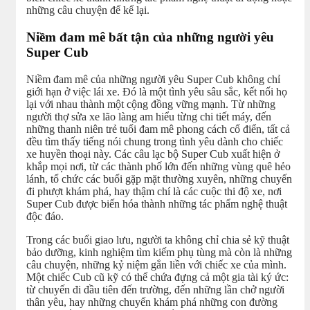
những câu chuyện để kể lại.
Niềm đam mê bất tận của những người yêu
Super Cub
Niềm đam mê của những người yêu Super Cub không chỉ
giới hạn ở việc lái xe. Đó là một tình yêu sâu sắc, kết nối họ
lại với nhau thành một cộng đồng vững mạnh. Từ những
người thợ sửa xe lão làng am hiểu từng chi tiết máy, đến
những thanh niên trẻ tuổi đam mê phong cách cổ điển, tất cả
đều tìm thấy tiếng nói chung trong tình yêu dành cho chiếc
xe huyền thoại này. Các câu lạc bộ Super Cub xuất hiện ở
khắp mọi nơi, từ các thành phố lớn đến những vùng quê hẻo
lánh, tổ chức các buổi gặp mặt thường xuyên, những chuyến
đi phượt khám phá, hay thậm chí là các cuộc thi độ xe, nơi
Super Cub được biến hóa thành những tác phẩm nghệ thuật
độc đáo.
Trong các buổi giao lưu, người ta không chỉ chia sẻ kỹ thuật
bảo dưỡng, kinh nghiệm tìm kiếm phụ tùng mà còn là những
câu chuyện, những kỷ niệm gắn liền với chiếc xe của mình.
Một chiếc Cub cũ kỹ có thể chứa đựng cả một gia tài ký ức:
từ chuyến đi đầu tiên đến trường, đến những lần chở người
thân yêu, hay những chuyến khám phá những con đường