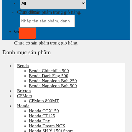
Tìm kiếm:
Chưa có sản phẩm trong giỏ hàng.
Giỏ hàng
Chưa có sản phẩm trong giỏ hàng.
Danh mục sản phẩm
Benda
Benda Chinchilla 500
Benda Dark Flag 500
Benda Napoleon Bob 250
Benda Napoleon Bob 500
Brixton
CFMoto
CFMoto 800MT
Honda
Honda CGX150
Honda CT125
Honda Dax
Honda Dream NCX
Honda SH Ý 150i Sport