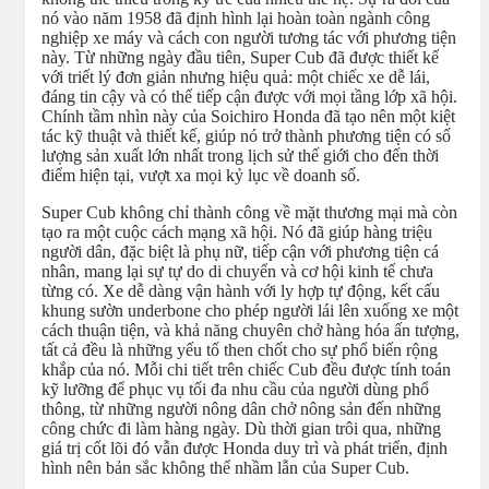
nó vào năm 1958 đã định hình lại hoàn toàn ngành công
nghiệp xe máy và cách con người tương tác với phương tiện
này. Từ những ngày đầu tiên, Super Cub đã được thiết kế
với triết lý đơn giản nhưng hiệu quả: một chiếc xe dễ lái,
đáng tin cậy và có thể tiếp cận được với mọi tầng lớp xã hội.
Chính tầm nhìn này của Soichiro Honda đã tạo nên một kiệt
tác kỹ thuật và thiết kế, giúp nó trở thành phương tiện có số
lượng sản xuất lớn nhất trong lịch sử thế giới cho đến thời
điểm hiện tại, vượt xa mọi kỷ lục về doanh số.
Super Cub không chỉ thành công về mặt thương mại mà còn
tạo ra một cuộc cách mạng xã hội. Nó đã giúp hàng triệu
người dân, đặc biệt là phụ nữ, tiếp cận với phương tiện cá
nhân, mang lại sự tự do di chuyển và cơ hội kinh tế chưa
từng có. Xe dễ dàng vận hành với ly hợp tự động, kết cấu
khung sườn underbone cho phép người lái lên xuống xe một
cách thuận tiện, và khả năng chuyên chở hàng hóa ấn tượng,
tất cả đều là những yếu tố then chốt cho sự phổ biến rộng
khắp của nó. Mỗi chi tiết trên chiếc Cub đều được tính toán
kỹ lưỡng để phục vụ tối đa nhu cầu của người dùng phổ
thông, từ những người nông dân chở nông sản đến những
công chức đi làm hàng ngày. Dù thời gian trôi qua, những
giá trị cốt lõi đó vẫn được Honda duy trì và phát triển, định
hình nên bản sắc không thể nhầm lẫn của Super Cub.