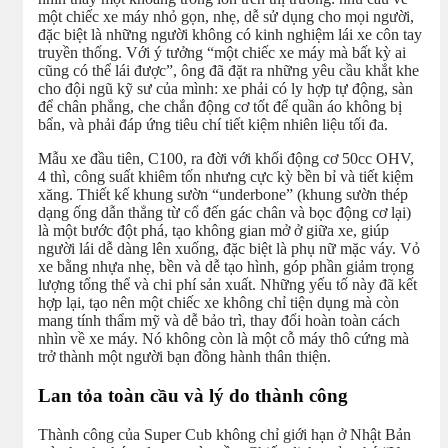
một chiếc xe máy nhỏ gọn, nhẹ, dễ sử dụng cho mọi người,
đặc biệt là những người không có kinh nghiệm lái xe côn tay
truyền thống. Với ý tưởng “một chiếc xe máy mà bất kỳ ai
cũng có thể lái được”, ông đã đặt ra những yêu cầu khắt khe
cho đội ngũ kỹ sư của mình: xe phải có ly hợp tự động, sàn
để chân phẳng, che chắn động cơ tốt để quần áo không bị
bẩn, và phải đáp ứng tiêu chí tiết kiệm nhiên liệu tối đa.
Mẫu xe đầu tiên, C100, ra đời với khối động cơ 50cc OHV,
4 thì, công suất khiêm tốn nhưng cực kỳ bền bỉ và tiết kiệm
xăng. Thiết kế khung sườn “underbone” (khung sườn thép
dạng ống dẫn thẳng từ cổ đến gác chân và bọc động cơ lại)
là một bước đột phá, tạo không gian mở ở giữa xe, giúp
người lái dễ dàng lên xuống, đặc biệt là phụ nữ mặc váy. Vỏ
xe bằng nhựa nhẹ, bền và dễ tạo hình, góp phần giảm trọng
lượng tổng thể và chi phí sản xuất. Những yếu tố này đã kết
hợp lại, tạo nên một chiếc xe không chỉ tiện dụng mà còn
mang tính thẩm mỹ và dễ bảo trì, thay đổi hoàn toàn cách
nhìn về xe máy. Nó không còn là một cỗ máy thô cứng mà
trở thành một người bạn đồng hành thân thiện.
Lan tỏa toàn cầu và lý do thành công
Thành công của Super Cub không chỉ giới hạn ở Nhật Bản