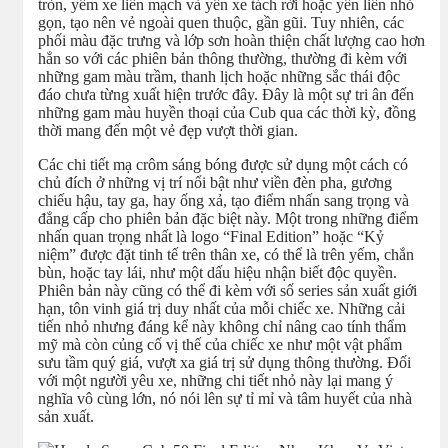
tròn, yếm xe liền mạch và yên xe tách rời hoặc yên liền nhỏ
gọn, tạo nên vẻ ngoài quen thuộc, gần gũi. Tuy nhiên, các
phối màu đặc trưng và lớp sơn hoàn thiện chất lượng cao hơn
hẳn so với các phiên bản thông thường, thường đi kèm với
những gam màu trầm, thanh lịch hoặc những sắc thái độc
đáo chưa từng xuất hiện trước đây. Đây là một sự tri ân đến
những gam màu huyền thoại của Cub qua các thời kỳ, đồng
thời mang đến một vẻ đẹp vượt thời gian.
Các chi tiết mạ crôm sáng bóng được sử dụng một cách có
chủ đích ở những vị trí nổi bật như viền đèn pha, gương
chiếu hậu, tay ga, hay ống xả, tạo điểm nhấn sang trọng và
đẳng cấp cho phiên bản đặc biệt này. Một trong những điểm
nhấn quan trọng nhất là logo “Final Edition” hoặc “Kỷ
niệm” được đặt tinh tế trên thân xe, có thể là trên yếm, chắn
bùn, hoặc tay lái, như một dấu hiệu nhận biết độc quyền.
Phiên bản này cũng có thể đi kèm với số series sản xuất giới
hạn, tôn vinh giá trị duy nhất của mỗi chiếc xe. Những cải
tiến nhỏ nhưng đáng kể này không chỉ nâng cao tính thẩm
mỹ mà còn củng cố vị thế của chiếc xe như một vật phẩm
sưu tầm quý giá, vượt xa giá trị sử dụng thông thường. Đối
với một người yêu xe, những chi tiết nhỏ này lại mang ý
nghĩa vô cùng lớn, nó nói lên sự tỉ mỉ và tâm huyết của nhà
sản xuất.