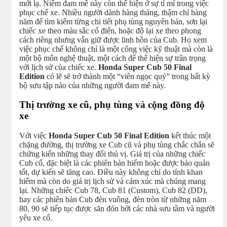
mới lạ. Niềm đam mê này còn thể hiện ở sự tỉ mỉ trong việc
phục chế xe. Nhiều người dành hàng tháng, thậm chí hàng
năm để tìm kiếm từng chi tiết phụ tùng nguyên bản, sơn lại
chiếc xe theo màu sắc cổ điển, hoặc độ lại xe theo phong
cách riêng nhưng vẫn giữ được linh hồn của Cub. Họ xem
việc phục chế không chỉ là một công việc kỹ thuật mà còn là
một bộ môn nghệ thuật, một cách để thể hiện sự trân trọng
với lịch sử của chiếc xe.
Honda Super Cub 50 Final
Edition
có lẽ sẽ trở thành một “viên ngọc quý” trong bất kỳ
bộ sưu tập nào của những người đam mê này.
Thị trường xe cũ, phụ tùng và cộng đồng độ
xe
Với việc
Honda Super Cub 50 Final Edition
kết thúc một
chặng đường, thị trường xe Cub cũ và phụ tùng chắc chắn sẽ
chứng kiến những thay đổi thú vị. Giá trị của những chiếc
Cub cổ, đặc biệt là các phiên bản hiếm hoặc được bảo quản
tốt, dự kiến sẽ tăng cao. Điều này không chỉ do tính khan
hiếm mà còn do giá trị lịch sử và cảm xúc mà chúng mang
lại. Những chiếc Cub 78, Cub 81 (Custom), Cub 82 (DD),
hay các phiên bản Cub đèn vuông, đèn tròn từ những năm
80, 90 sẽ tiếp tục được săn đón bởi các nhà sưu tầm và người
yêu xe cổ.