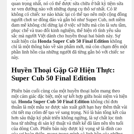
quan trọng nhất, nó có thể được sửa chữa ở bất kỳ tiệm sửa
xe ven đường nào với những dụng cụ thô sơ nhất. Có lẽ
không có chiếc xe nào khác lại có thể tạo nên một cộng đồng
người chơi xe đông đảo và gắn bó như Super Cub, nơi niềm
đam mê không chỉ dừng lại ở việc sở hữu mà còn là sưu tầm,
phục chế và trao đổi kinh nghiệm, thể hiện rõ tình yêu sâu
sắc mà người Việt dành cho huyền thoại hai bánh này. Sự
xuất hiện của
Honda Super Cub 50 Final Edition
không
chỉ là một thông báo về sản phẩm mới, mà còn chạm đến một
phần linh hồn của những người đã từng gắn bó với chiếc xe
này.
Huyền Thoại Gặp Gỡ Hiện Thực:
Super Cub 50 Final Edition
Phiên bản cuối cùng của một huyền thoại luôn mang theo
một cảm giác đặc biệt, một sự kết hợp giữa hoài niệm và hiện
tại.
Honda Super Cub 50 Final Edition
không chỉ đơn
thuần là một mẫu xe được sản xuất giới hạn hay thêm thắt vài
chi tiết mạ crôm để tạo vẻ sang trọng. Nó là bản tổng kết của
hơn sáu thập kỷ phát triển không ngừng, là sự chắt lọc tinh
hoa từ những di sản kỹ thuật và thiết kế đã làm nên tên tuổi
của dòng Cub. Phiên bản này được kỳ vọng sẽ là đỉnh cao
của sự hoàn thiện, mang trong mình cả linh hồn của những