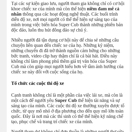
Tại các sự kiện giao lưu, người tham gia không chỉ có cơ hội
khoe chiếc xe của mình mà còn thể hiện
niềm đam mê cá
nhân
thông qua các hoạt động nghệ thuật. Các buổi trình
diễn độ xe, nơi mọi người có thể thể hiện sự sáng tạo của
mình trong việc biến hóa Super Cub thành những phiên bản
độc đáo, luôn thu hút đông đảo sự chú ý.
Nhiều người đã tận dụng cơ hội này để chia sẻ những câu
chuyện liên quan đến chiếc xe của họ. Những kỷ niệm,
những chuyến đi đã trở thành nguồn cảm hứng cho những
bức tranh, video clip hay thậm chí là cả bài hát. Điều này
không chỉ làm phong phú thêm giá trị văn hóa của Super
Cub mà còn giúp mọi người hiểu hơn về tầm ảnh hưởng của
chiếc xe này đối với cuộc sống của họ.
Tổ chức các cuộc thi độ xe
Cạnh tranh không chỉ là một phần của việc lái xe, mà còn là
một cách để người yêu
Super Cub
thể hiện tài năng và sự
sáng tạo của mình. Các cuộc thi độ xe thường xuyên được tổ
chức, từ quy mô nhỏ ở địa phương cho đến quy mô lớn toàn
quốc. Đây là nơi mà các thí sinh có thể thể hiện kỹ năng chế
tạo, phục chế và trang trí chiếc xe của mình.
Người tham dự không chỉ đơn thuần là những người thợ sửa