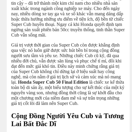
tin cậy – đã trở thành một kim chỉ nam cho nhiều nhà sản
xuất khác trong ngành công nghiệp xe máy. Cho đến ngày
nay, nhiều dòng xe tay ga và xe số khác vẫn mang dáng dấp
hoặc thừa hưởng những ưu điểm về tiện ích, độ bền từ chiếc
Super Cub huyền thoại. Ngay cả khi Honda quyết định tạm
ngừng sản xuất phiên bản 50cc truyền thống, tinh thần Super
Cub vẫn sống mãi.
Giá trị vượt thời gian của Super Cub còn được khẳng định
qua việc nó luôn giữ được sức hút bền bỉ trong cộng đồng
người sưu tầm và yêu xe. Những chiếc Cub cũ kỹ, đã qua
nhiều đời chủ, vẫn được săn lùng và phục chế tỉ mỉ, đôi khi
đạt đến mức giá khó tin. Điều này minh chứng rằng giá trị
của Super Cub không chỉ dừng lại ở hiệu suất hay công
nghệ, mà còn nằm ở giá trị lịch sử và cảm xúc mà nó mang
lại.
Honda Super Cub 50 Final Edition
là chiếc xe kế thừa
toàn bộ di sản ấy, một biểu tượng cho sự kết thúc của một kỷ
nguyên vàng son, nhưng đồng thời cũng là sự khởi đầu cho
một chương mới của niềm đam mê và sự trân trọng những
giá trị cốt lõi đã làm nên Super Cub.
Cộng Đồng Người Yêu Cub và Tương
Lai Bất Đắc Dĩ