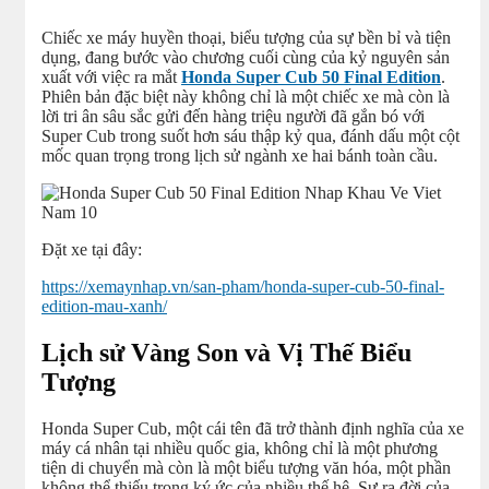
Chiếc xe máy huyền thoại, biểu tượng của sự bền bỉ và tiện
dụng, đang bước vào chương cuối cùng của kỷ nguyên sản
xuất với việc ra mắt
Honda Super Cub 50 Final Edition
.
Phiên bản đặc biệt này không chỉ là một chiếc xe mà còn là
lời tri ân sâu sắc gửi đến hàng triệu người đã gắn bó với
Super Cub trong suốt hơn sáu thập kỷ qua, đánh dấu một cột
mốc quan trọng trong lịch sử ngành xe hai bánh toàn cầu.
Đặt xe tại đây:
https://xemaynhap.vn/san-pham/honda-super-cub-50-final-
edition-mau-xanh/
Lịch sử Vàng Son và Vị Thế Biểu
Tượng
Honda Super Cub, một cái tên đã trở thành định nghĩa của xe
máy cá nhân tại nhiều quốc gia, không chỉ là một phương
tiện di chuyển mà còn là một biểu tượng văn hóa, một phần
không thể thiếu trong ký ức của nhiều thế hệ. Sự ra đời của