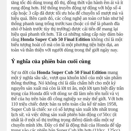
tăng tốc đủ dùng trong đô thị, đồng thời vận hành êm ái và ít
rung động hơn. Hệ thống truyền động tự động với hộp số 4
cấp hoặc 3 cấp đã được tối ưu hóa để chuyển số mượt mà và
hiệu quả. Bên cạnh đó, các công nghệ an toàn cơ bản như hệ
thống phanh tang trống trước/sau (hoặc có thể là phanh đĩa
nhỏ ở bánh trước tùy thị trường) được cải tiến để mang lại
hiệu quả phanh tốt hơn. Tất cả những nâng cấp này đảm bảo
rằng
Honda Super Cub 50 Final Edition
không chỉ là một
biểu tượng hoài cổ mà còn là một phương tiện hiện đại, an
toàn và thân thiện với người dùng trong thế giới ngày nay.
Ý nghĩa của phiên bản cuối cùng
Sự ra đời của
Honda Super Cub 50 Final Edition
mang
một ý nghĩa sâu sắc, vượt qua khuôn khổ của một sản phẩm
thông thường. Nó không chỉ là dấu chấm hết cho một kỷ
nguyên sản xuất mà còn là lời tri ân, một lời tạm biệt đầy trân
trọng của Honda đối với dòng xe đã làm nên tên tuổi và vị
thế của họ trên bản đồ công nghiệp xe máy thế giới. Với hơn
110 triệu chiếc được bán ra trên toàn cầu kể từ năm 1958,
Super Cub là chiếc xe có số lượng sản xuất lớn nhất trong
lịch sử, và việc dừng sản xuất phiên bản động cơ 50cc (ít
nhất là ở một số thị trường trọng điểm) đánh dấu một sự
chuyển mình lớn. Đây có thể là động thái của Honda để tập
trung vào các phiên bản Super Cub lớn hơn (110cc, 125cc)