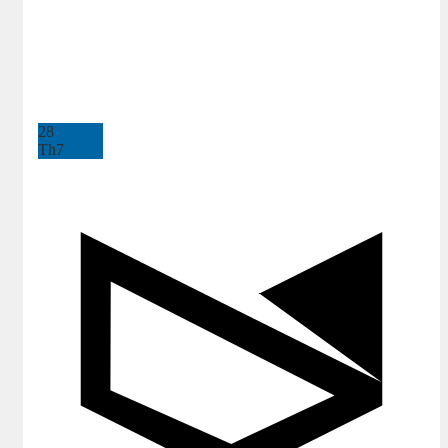
28
Th7