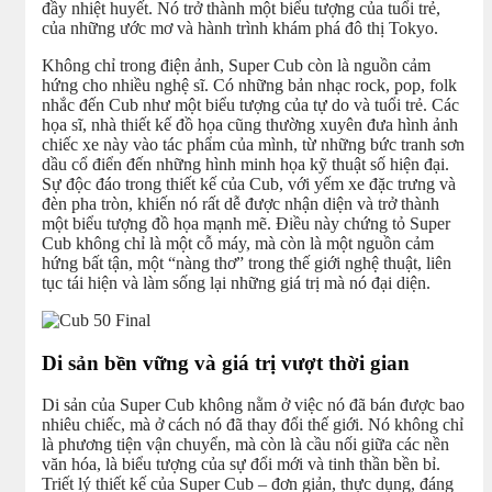
đầy nhiệt huyết. Nó trở thành một biểu tượng của tuổi trẻ,
của những ước mơ và hành trình khám phá đô thị Tokyo.
Không chỉ trong điện ảnh, Super Cub còn là nguồn cảm
hứng cho nhiều nghệ sĩ. Có những bản nhạc rock, pop, folk
nhắc đến Cub như một biểu tượng của tự do và tuổi trẻ. Các
họa sĩ, nhà thiết kế đồ họa cũng thường xuyên đưa hình ảnh
chiếc xe này vào tác phẩm của mình, từ những bức tranh sơn
dầu cổ điển đến những hình minh họa kỹ thuật số hiện đại.
Sự độc đáo trong thiết kế của Cub, với yếm xe đặc trưng và
đèn pha tròn, khiến nó rất dễ được nhận diện và trở thành
một biểu tượng đồ họa mạnh mẽ. Điều này chứng tỏ Super
Cub không chỉ là một cỗ máy, mà còn là một nguồn cảm
hứng bất tận, một “nàng thơ” trong thế giới nghệ thuật, liên
tục tái hiện và làm sống lại những giá trị mà nó đại diện.
Di sản bền vững và giá trị vượt thời gian
Di sản của Super Cub không nằm ở việc nó đã bán được bao
nhiêu chiếc, mà ở cách nó đã thay đổi thế giới. Nó không chỉ
là phương tiện vận chuyển, mà còn là cầu nối giữa các nền
văn hóa, là biểu tượng của sự đổi mới và tinh thần bền bỉ.
Triết lý thiết kế của Super Cub – đơn giản, thực dụng, đáng