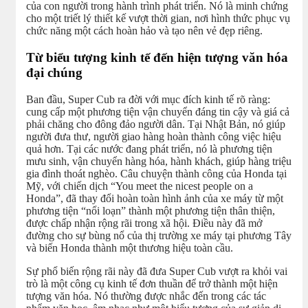
của con người trong hành trình phát triển. Nó là minh chứng
cho một triết lý thiết kế vượt thời gian, nơi hình thức phục vụ
chức năng một cách hoàn hảo và tạo nên vẻ đẹp riêng.
Từ biểu tượng kinh tế đến hiện tượng văn hóa
đại chúng
Ban đầu, Super Cub ra đời với mục đích kinh tế rõ ràng:
cung cấp một phương tiện vận chuyển đáng tin cậy và giá cả
phải chăng cho đông đảo người dân. Tại Nhật Bản, nó giúp
người đưa thư, người giao hàng hoàn thành công việc hiệu
quả hơn. Tại các nước đang phát triển, nó là phương tiện
mưu sinh, vận chuyển hàng hóa, hành khách, giúp hàng triệu
gia đình thoát nghèo. Câu chuyện thành công của Honda tại
Mỹ, với chiến dịch “You meet the nicest people on a
Honda”, đã thay đổi hoàn toàn hình ảnh của xe máy từ một
phương tiện “nổi loạn” thành một phương tiện thân thiện,
được chấp nhận rộng rãi trong xã hội. Điều này đã mở
đường cho sự bùng nổ của thị trường xe máy tại phương Tây
và biến Honda thành một thương hiệu toàn cầu.
Sự phổ biến rộng rãi này đã đưa Super Cub vượt ra khỏi vai
trò là một công cụ kinh tế đơn thuần để trở thành một hiện
tượng văn hóa. Nó thường được nhắc đến trong các tác