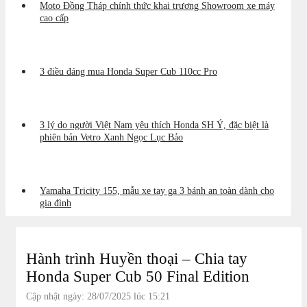
Moto Đồng Tháp chính thức khai trương Showroom xe máy
cao cấp
3 điều đáng mua Honda Super Cub 110cc Pro
3 lý do người Việt Nam yêu thích Honda SH Ý, đặc biệt là
phiên bản Vetro Xanh Ngọc Lục Bảo
Yamaha Tricity 155, mẫu xe tay ga 3 bánh an toàn dành cho
gia đình
Hành trình Huyền thoại – Chia tay
Honda Super Cub 50 Final Edition
Cập nhật ngày: 28/07/2025 lúc 15:21