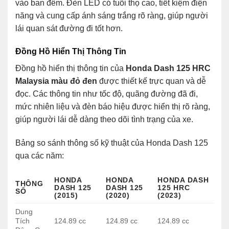
vào ban đêm. Đèn LED có tuổi thọ cao, tiết kiệm điện
năng và cung cấp ánh sáng trắng rõ ràng, giúp người
lái quan sát đường đi tốt hơn.
Đồng Hồ Hiển Thị Thông Tin
Đồng hồ hiển thị thông tin của
Honda Dash 125 HRC
Malaysia màu đỏ đen
được thiết kế trực quan và dễ
đọc. Các thông tin như tốc độ, quãng đường đã đi,
mức nhiên liệu và đèn báo hiệu được hiển thị rõ ràng,
giúp người lái dễ dàng theo dõi tình trạng của xe.
Bảng so sánh thông số kỹ thuật của Honda Dash 125
qua các năm:
HONDA
HONDA
HONDA DASH
THÔNG
DASH 125
DASH 125
125 HRC
SỐ
(2015)
(2020)
(2023)
Dung
Tích
124.89 cc
124.89 cc
124.89 cc