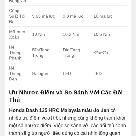
Động Cơ
Công
Suất Tối
9.65 mã lực
9.8 mã lực
10 mã lực
Đa
Mô-men
10 Nm
10.2 Nm
10.5 Nm
Xoắn
Hệ
Đĩa/Tang
Đĩa/Tang
Thống
Đĩa/Đĩa
Trống
Trống
Phanh
Hệ
Thống
Halogen
LED
LED
Đèn
Ưu Nhược Điểm và So Sánh Với Các Đối
Thủ
Honda Dash 125 HRC Malaysia màu đỏ đen
có
nhiều ưu điểm vượt trội, nhưng cũng không tránh khỏi
một số nhược điểm. Việc so sánh với các đối thủ cạnh
tranh sẽ giúp người tiêu dùng có cái nhìn tổng quan