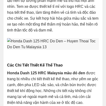
tạo nên sự tương phản mạnh mẽ và thu hút mọi ánh
nhìn. Tem xe được thiết kế tỉ mỉ với logo HRC và các
họa tiết thể thao, làm tăng thêm vẻ cá tính và độc đáo
cho chiếc xe. Sự kết hợp hài hòa giữa màu sắc và tem
xe tạo nên một tổng thể thẩm mỹ hoàn hảo, thể hiện rõ
tinh thần tốc độ và đam mê.
Các Chi Tiết Thiết Kế Thể Thao
Honda Dash 125 HRC Malaysia màu đỏ đen
được
trang bị nhiều chi tiết thiết kế thể thao, như yếm xe góc
cạnh, đèn pha LED sắc sảo, và chắn bùn trước được
thiết kế khí động học. Những chi tiết này không chỉ
mang lại vẻ ngoài mạnh mẽ và cá tính, mà còn cải
thiện khả năng vận hành của xe ở tốc độ cao.