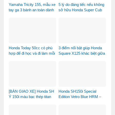
Yamaha Tricity 155, mẫu xe
5 lý do đáng tiếc nếu không
tay ga 3 bánh an toàn dành
sở hữu Honda Super Cub
cho gia đình
110 Fujisan
Honda Today 50cc có phù
3 điểm nổi bật giúp Honda
hợp để đi học và đi làm mỗi
Square X125 khác biệt giữa
ngày?
thị trường xe tay ga 125cc
[BÀN GIAO XE] Honda SH
Honda SH150i Special
Ý 150i màu bạc thép titan
Edition Vetro Blue HRM –
được bàn giao đến chị
Khi Honda SH Made in Italy
khách dễ thương – Khi sự
bước sang một chương
tinh tế tìm đúng chủ nhân
mới tại Việt Nam