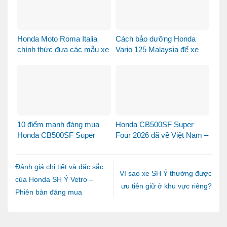
Honda Moto Roma Italia
Cách bảo dưỡng Honda
chính thức đưa các mẫu xe
Vario 125 Malaysia để xe
Honda Made in Italy đến
luôn bền đẹp và vận hành
Việt Nam
ổn định
10 điểm mạnh đáng mua
Honda CB500SF Super
Honda CB500SF Super
Four 2026 đã về Việt Nam –
Four 2026
hình ảnh đầu tiên khiến
cộng đồng biker phấn khích,
đặt mua tại Xe Máy Nhập
Đánh giá chi tiết và đặc sắc
Vì sao xe SH Ý thường được
của Honda SH Ý Vetro –
ưu tiên giữ ở khu vực riêng?
Phiên bản đáng mua