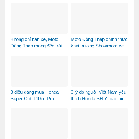
Green và Vetro Blue
Không chỉ bán xe, Moto
Moto Đồng Tháp chính thức
Đồng Tháp mang đến trải
khai trương Showroom xe
nghiệm mua xe máy nhập
máy cao cấp
khẩu khác biệt như thế nào?
3 điều đáng mua Honda
3 lý do người Việt Nam yêu
Super Cub 110cc Pro
thích Honda SH Ý, đặc biệt
là phiên bản Vetro Xanh
Ngọc Lục Bảo