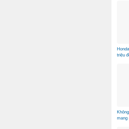
Honda
triệu 
Không
mang 
khẩu k