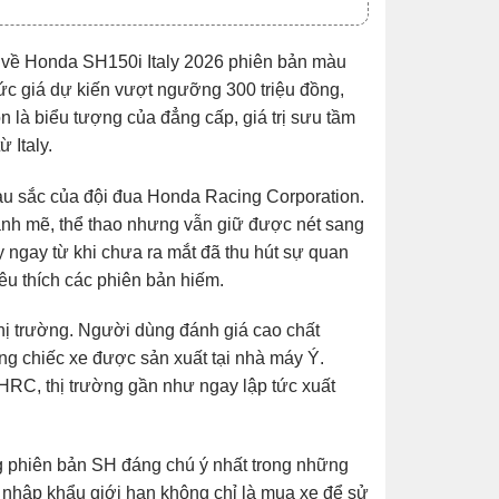
in về Honda SH150i Italy 2026 phiên bản màu
ức giá dự kiến vượt ngưỡng 300 triệu đồng,
 là biểu tượng của đẳng cấp, giá trị sưu tầm
 Italy.
àu sắc của đội đua Honda Racing Corporation.
ạnh mẽ, thể thao nhưng vẫn giữ được nét sang
y ngay từ khi chưa ra mắt đã thu hút sự quan
êu thích các phiên bản hiếm.
 thị trường. Người dùng đánh giá cao chất
ững chiếc xe được sản xuất tại nhà máy Ý.
 HRC, thị trường gần như ngay lập tức xuất
g phiên bản SH đáng chú ý nhất trong những
 nhập khẩu giới hạn không chỉ là mua xe để sử