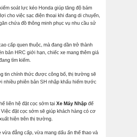
 kiểm soát lực kéo Honda giúp tăng độ bám
ợi cho việc sạc điện thoại khi đang di chuyển,
găn chứa đồ thông minh phục vụ nhu cầu sử
 cao cấp quen thuộc, mà đang dần trở thành
iên bản HRC giới hạn, chiếc xe mang thêm giá
đang tìm kiếm.
g tin chính thức được công bố, thị trường sẽ
 với nhiều phiên bản SH nhập khẩu hiếm trước
hể liên hệ đặt cọc sớm tại
Xe Máy Nhập
để
n. Việc đặt cọc sớm sẽ giúp khách hàng có cơ
uất hiện trên thị trường.
e vừa đẳng cấp, vừa mang dấu ấn thể thao và