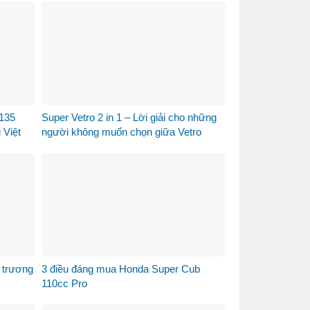
135
Super Vetro 2 in 1 – Lời giải cho những
 Việt
người không muốn chọn giữa Vetro
Green và Vetro Blue
 trương
3 điều đáng mua Honda Super Cub
110cc Pro