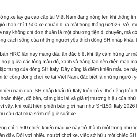
ường xe tay ga cao cấp tại Việt Nam đang nóng lên khi thông t
ới hạn chỉ 1.500 xe chuẩn bị ra mắt trong tháng 6/2026. Với m
 này không chỉ đơn thuần là một phương tiện di chuyển, mà còn
ng cách sống của những người yêu thích dòng SH nhập khẩu từ
bản HRC lần này mang dấu ấn đặc biệt khi lấy cảm hứng từ m
 hợp giữa các tông màu đỏ, xanh và trắng tạo nên diện mạo m
đặc trưng của dòng SH Italy. Đây cũng là điểm khiến mẫu xe nà
n từ cộng đồng chơi xe tại Việt Nam, đặc biệt là những người y
nhiều năm qua, SH nhập khẩu từ Italy luôn có vị thế riêng trên
hoàn thiện, độ bền, cảm giác lái và giá trị thương hiệu của nh
vì vậy, khi xuất hiện phiên bản giới hạn như SH150i Italy 2026
hu cầu đặt mua sớm để giữ suất xe.
ng chỉ 1.500 chiếc khiến mẫu xe này trở thành một trong nhữn
n đây. Đối với nhiều người chơi xe, việc sở hữu một chiếc SH