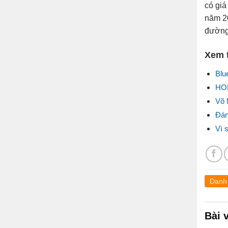
có giá
năm 20
đường
Xem 
Blu
HON
Võ 
Đán
Vì 
Danh
Bài 