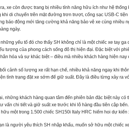
ra, xe còn được trang bị nhiều tính năng hữu ích như hệ thống
khi di chuyển trên mặt đường trơn trượt, cổng sạc USB-C tiện l
ống báo động mới tăng cường khả năng bảo vệ xe cùng nhiều n
hàng ngày.
 những yếu tố đó cho thấy SH không chỉ là một chiếc xe tay ga
ểu tượng của phong cách sống đô thị hiện đại. Đặc biệt với ph
 nhân hóa và sự khác biệt – điều mà nhiều khách hàng hiện nay 
bối cảnh số lượng xe rất hạn chế, nhiều khả năng ngay khi thôn
iện tình trạng đặt xe sớm để giữ suất. Đây là điều từng xảy ra
ại, những khách hàng quan tâm đến phiên bản đặc biệt này có t
ư vấn chi tiết và giữ suất xe trước khi lô hàng đầu tiên cập bế
 hữu một trong 1.500 chiếc SH150i Italy HRC hiếm hoi dự kiến x
n là người yêu thích SH nhập khẩu, muốn sở hữu một chiếc x