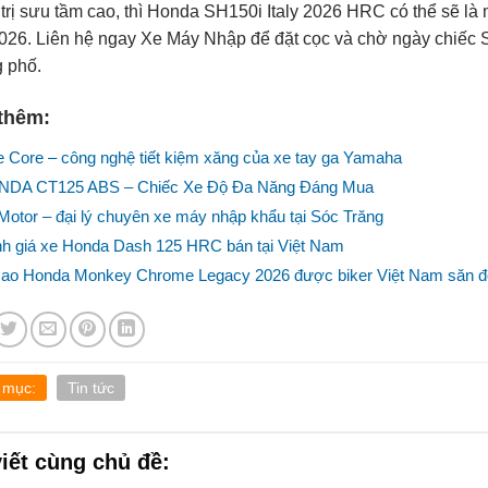
 trị sưu tầm cao, thì Honda SH150i Italy 2026 HRC có thể sẽ l
26. Liên hệ ngay Xe Máy Nhập để đặt cọc và chờ ngày chiếc SH
 phố.
thêm:
e Core – công nghệ tiết kiệm xăng của xe tay ga Yamaha
DA CT125 ABS – Chiếc Xe Độ Đa Năng Đáng Mua
Motor – đại lý chuyên xe máy nhập khẩu tại Sóc Trăng
h giá xe Honda Dash 125 HRC bán tại Việt Nam
sao Honda Monkey Chrome Legacy 2026 được biker Việt Nam săn 
 mục:
Tin tức
viết cùng chủ đề: