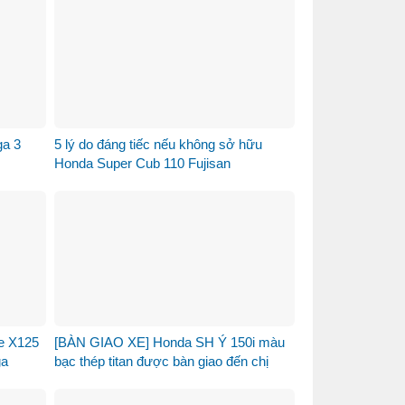
ga 3
5 lý do đáng tiếc nếu không sở hữu
Honda Super Cub 110 Fujisan
re X125
[BÀN GIAO XE] Honda SH Ý 150i màu
ga
bạc thép titan được bàn giao đến chị
khách dễ thương – Khi sự tinh tế tìm
đúng chủ nhân