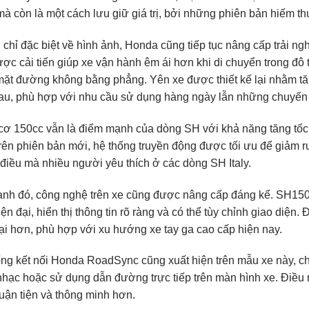
à còn là một cách lưu giữ giá trị, bởi những phiên bản hiếm thư
chỉ đặc biệt về hình ảnh, Honda cũng tiếp tục nâng cấp trải n
ược cải tiến giúp xe vận hành êm ái hơn khi di chuyển trong đô
ặt đường không bằng phẳng. Yên xe được thiết kế lại nhằm tăn
au, phù hợp với nhu cầu sử dụng hàng ngày lẫn những chuyến 
ơ 150cc vẫn là điểm mạnh của dòng SH với khả năng tăng tốc 
Trên phiên bản mới, hệ thống truyền động được tối ưu để giảm r
điều mà nhiều người yêu thích ở các dòng SH Italy.
nh đó, công nghệ trên xe cũng được nâng cấp đáng kể. SH150i
iện đại, hiển thị thông tin rõ ràng và có thể tùy chỉnh giao diện
ại hơn, phù hợp với xu hướng xe tay ga cao cấp hiện nay.
ng kết nối Honda RoadSync cũng xuất hiện trên mẫu xe này, cho
hạc hoặc sử dụng dẫn đường trực tiếp trên màn hình xe. Điều n
uận tiện và thông minh hơn.