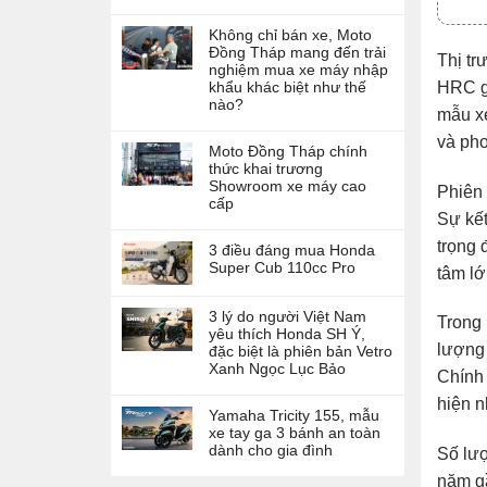
Không chỉ bán xe, Moto
Đồng Tháp mang đến trải
Thị tr
nghiệm mua xe máy nhập
HRC gi
khẩu khác biệt như thế
nào?
mẫu xe
và pho
Moto Đồng Tháp chính
thức khai trương
Showroom xe máy cao
Phiên 
cấp
Sự kết
trọng 
3 điều đáng mua Honda
Super Cub 110cc Pro
tâm lớ
3 lý do người Việt Nam
Trong 
yêu thích Honda SH Ý,
lượng 
đặc biệt là phiên bản Vetro
Xanh Ngọc Lục Bảo
Chính 
hiện n
Yamaha Tricity 155, mẫu
xe tay ga 3 bánh an toàn
dành cho gia đình
Số lượ
năm gầ