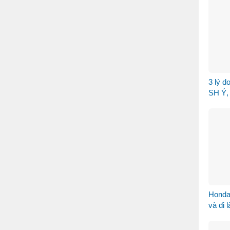
3 lý d
SH Ý, 
Ngọc 
Honda
và đi 