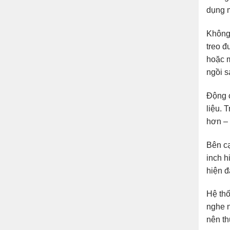
dụng m
Không 
treo đ
hoặc m
ngồi s
Động c
liệu. 
hơn – 
Bên cạ
inch h
hiện đ
Hệ thố
nghe n
nên th