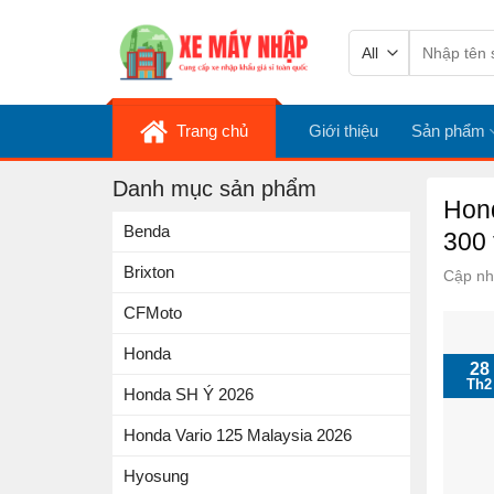
Skip
Tìm
to
kiếm:
content
Trang chủ
Giới thiệu
Sản phẩm
Danh mục sản phẩm
Hond
Benda
300 
Brixton
Cập nh
CFMoto
Honda
28
Th2
Honda SH Ý 2026
Honda Vario 125 Malaysia 2026
Hyosung