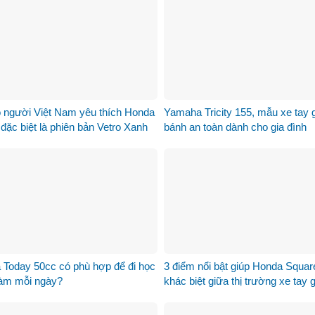
o người Việt Nam yêu thích Honda
Yamaha Tricity 155, mẫu xe tay 
đặc biệt là phiên bản Vetro Xanh
bánh an toàn dành cho gia đình
Lục Bảo
 Today 50cc có phù hợp để đi học
3 điểm nổi bật giúp Honda Squa
làm mỗi ngày?
khác biệt giữa thị trường xe tay 
125cc