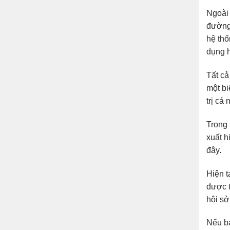
Ngoài 
đường 
hệ th
dụng 
Tất cả
một bi
trị cá
Trong 
xuất h
đây.
Hiện t
được t
hội sở
Nếu bạ