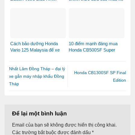
Khi Honda SH Made in Italy
Honda Made in Italy đến
bước sang một chương
Việt Nam
mới tại Việt Nam
Cách bảo dưỡng Honda
10 điểm mạnh đáng mua
Vario 125 Malaysia để xe
Honda CB500SF Super
luôn bền đẹp và vận hành
Four 2026
ổn định
Nhất Lâm Đồng Tháp – đại lý
Honda CB1300SF SP Final
xe gắn máy nhập khẩu Đồng
Edition
Tháp
Để lại một bình luận
Email của bạn sẽ không được hiển thị công khai.
Các trường bắt buộc được đánh dấu
*