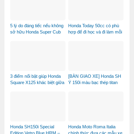
5 lý do đáng tiếc nếu không
Honda Today 50cc có phù
sở hữu Honda Super Cub
hợp để đi học và đi làm mỗi
110 Fujisan
ngày?
3 điểm nổi bật giúp Honda
[BÀN GIAO XE] Honda SH
Square X125 khác biệt giữa
Ý 150i màu bạc thép titan
thị trường xe tay ga 125cc
được bàn giao đến chị
khách dễ thương – Khi sự
tinh tế tìm đúng chủ nhân
Honda SH150i Special
Honda Moto Roma Italia
Edition Vetro Blue HRM –
chính thức đưa các mẫu xe