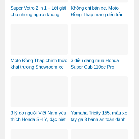
Super Vetro 2 in 1 – Lời giải
Không chỉ bán xe, Moto
cho những người không
Đồng Tháp mang đến trải
muốn chọn giữa Vetro
nghiệm mua xe máy nhập
Green và Vetro Blue
khẩu khác biệt như thế nào?
Moto Đồng Tháp chính thức
3 điều đáng mua Honda
khai trương Showroom xe
Super Cub 110cc Pro
máy cao cấp
3 lý do người Việt Nam yêu
Yamaha Tricity 155, mẫu xe
thích Honda SH Ý, đặc biệt
tay ga 3 bánh an toàn dành
là phiên bản Vetro Xanh
cho gia đình
Ngọc Lục Bảo