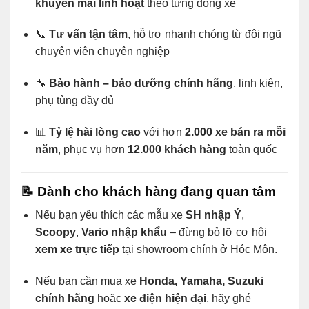
khuyến mãi linh hoạt
theo từng dòng xe
📞
Tư vấn tận tâm
, hỗ trợ nhanh chóng từ đội ngũ
chuyên viên chuyên nghiệp
🔧
Bảo hành – bảo dưỡng chính hãng
, linh kiện,
phụ tùng đầy đủ
📊
Tỷ lệ hài lòng cao
với hơn
2.000 xe bán ra mỗi
năm
, phục vụ hơn
12.000 khách hàng
toàn quốc
📝
Dành cho khách hàng đang quan tâm
Nếu bạn yêu thích các mẫu xe
SH nhập Ý
,
Scoopy
,
Vario nhập khẩu
– đừng bỏ lỡ cơ hội
xem xe trực tiếp
tại showroom chính ở Hóc Môn.
Nếu bạn cần mua xe
Honda, Yamaha, Suzuki
chính hãng
hoặc
xe điện hiện đại
, hãy ghé