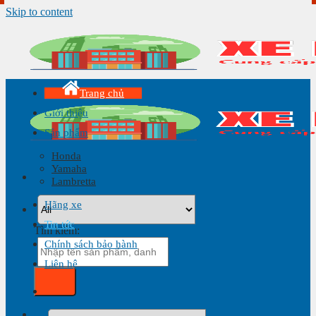
Skip to content
Trang chủ
Giới thiệu
Sản phẩm
Honda
Yamaha
Lambretta
Hãng xe
Tin tức
Tìm kiếm:
Chính sách bảo hành
Liên hệ
Giỏ hàng