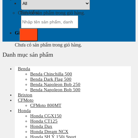
Tìm kiếm:
Chưa có sản phẩm trong giỏ hàng.
Giỏ hàng
Chưa có sản phẩm trong giỏ hàng.
Danh mục sản phẩm
Benda
Benda Chinchilla 500
Benda Dark Flag 500
Benda Napoleon Bob 250
Benda Napoleon Bob 500
Brixton
CFMoto
CFMoto 800MT
Honda
Honda CGX150
Honda CT125
Honda Dax
Honda Dream NCX
Honda SH Ý 150i Sport