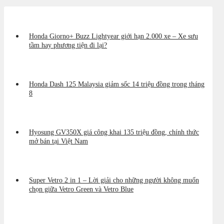
Honda Giorno+ Buzz Lightyear giới hạn 2.000 xe – Xe sưu
tầm hay phương tiện đi lại?
Honda Dash 125 Malaysia giảm sốc 14 triệu đồng trong tháng
8
Hyosung GV350X giá công khai 135 triệu đồng, chính thức
mở bán tại Việt Nam
Super Vetro 2 in 1 – Lời giải cho những người không muốn
chọn giữa Vetro Green và Vetro Blue