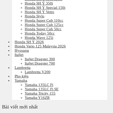
Honda SH Ý 350i
Honda SH Ý Special 150i
Honda SH Ý Vetro
Honda Stylo
Honda Super Cub 110cc
Honda Super Cub 125cc
Honda Super Cub 50cc
Honda Today 50cc
Honda Wave 125i
Honda SH Ý 2026
Honda Vario 125 Malaysia 2026
Hyosung
Italjet
Italjet Dragster 300
Italjet Dragster 700
Lambretta
Lambretta V200
Phụ kiện
Yamaha
Yamaha 135LC Fi
Yamaha 135LC Fi SE
Yamaha Tricity 155
Yamaha Y16ZR
Bài viết mới nhất