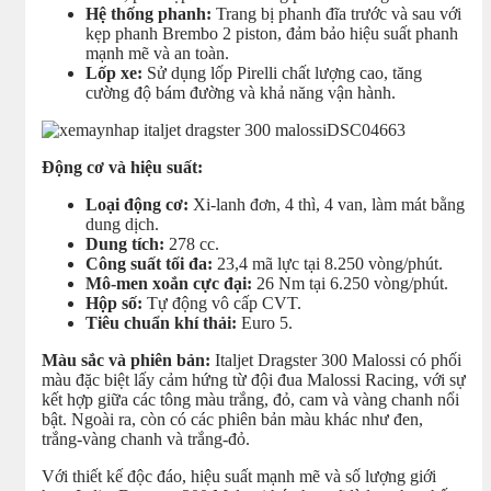
Hệ thống phanh:
Trang bị phanh đĩa trước và sau với
kẹp phanh Brembo 2 piston, đảm bảo hiệu suất phanh
mạnh mẽ và an toàn.
Lốp xe:
Sử dụng lốp Pirelli chất lượng cao, tăng
cường độ bám đường và khả năng vận hành.
Động cơ và hiệu suất:
Loại động cơ:
Xi-lanh đơn, 4 thì, 4 van, làm mát bằng
dung dịch.
Dung tích:
278 cc.
Công suất tối đa:
23,4 mã lực tại 8.250 vòng/phút.
Mô-men xoắn cực đại:
26 Nm tại 6.250 vòng/phút.
Hộp số:
Tự động vô cấp CVT.
Tiêu chuẩn khí thải:
Euro 5.
Màu sắc và phiên bản:
Italjet Dragster 300 Malossi có phối
màu đặc biệt lấy cảm hứng từ đội đua Malossi Racing, với sự
kết hợp giữa các tông màu trắng, đỏ, cam và vàng chanh nổi
bật. Ngoài ra, còn có các phiên bản màu khác như đen,
trắng-vàng chanh và trắng-đỏ.
Với thiết kế độc đáo, hiệu suất mạnh mẽ và số lượng giới